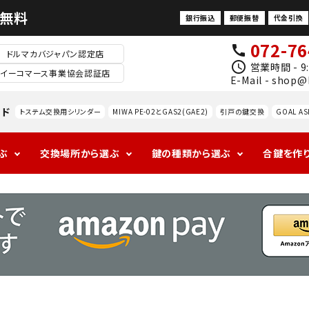
料無料
銀行振込
郵便振替
代金引換
072-76
call
ドルマカバジャパン認定店
schedule
営業時間 - 9:
イーコマース事業協会認証店
E-Mail - shop@
ード
トステム交換用シリンダー
MIWA PE-02とGAS2(GAE2)
引戸の鍵交換
GOAL AS
ぶ
交換場所から選ぶ
鍵の種類から選ぶ
合鍵を作
1ロックの玄関
アンティークの
ALPHAの玄関
海外
ドアノ
レバ
室
防犯対策
玄関
ブ交
ドル
内
換
錠
防犯サ
ムター
ン
MIWA
GOAL