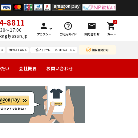
4-8811
0
person
help_outline
mail
shopping_cart
30～17:00
アカウント
ご利用ガイド
お問合わせ
カート
kagiyasan.jp
LX
MIWA LAMA
三協プロセレーネ MIWA FDG
りたい
会社概要
お問い合わせ
製の玄関
引戸
マンション団地
勝手口
ーハン
南京錠
レバーハン
認知症対策
暗証
等
錠の交
ドルのみ交
番号
換
換
錠
ドアガ
ABUS
ードプ
カギと
レート
カード
技研
WEST レバ