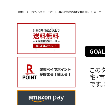
HOME
【マンション・アパート・集合住宅の鍵交換】刻印別メーカー
search
玄関タイプ
室内錠
GOA
ドアノブの交換
レバーハンドル錠の交換
この
宅・
レバーハンドルのみ交換
です
暗証番号錠
防犯対策