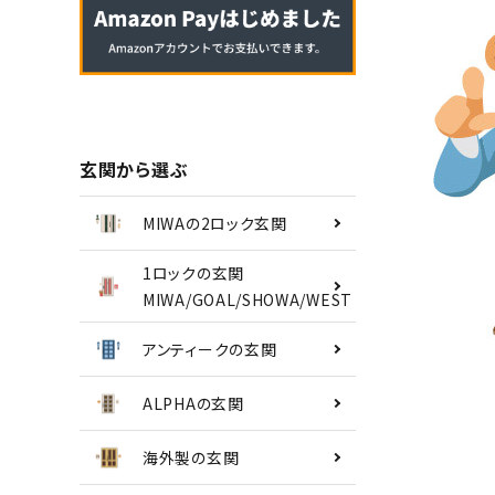
南京錠
認知症対策
INFORMATION
玄関から選ぶ
ACCOUNT MENU
MIWAの2ロック玄関
ようこそ ゲスト 様
1ロックの玄関
MIWA/GOAL/SHOWA/WEST
meeting_room
person
ログイン
会員登録
アンティークの玄関
ALPHAの玄関
海外製の玄関