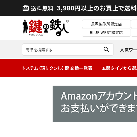
3,980円以上のお買上で送
送料無料
card_giftcard
長沢製作所認定店
BLUE WEST認定店
search
人気ワ
トステム（現リクシル）鍵 交換一覧表
玄関タイプから選
MIWA2ロック玄
関