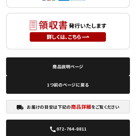
商品説明ページ
1つ前のページに戻る
商品詳細
お届けの目安は下記の
をご覧ください
local_shipping
072-764-8811
call