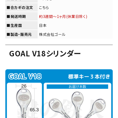
■合カギの注文
こちら
■発送時期
約3週間～1ヶ月(休業日除く)
■生産国
日本
■製造・販売元
株式会社ゴール
GOAL V18シリンダー