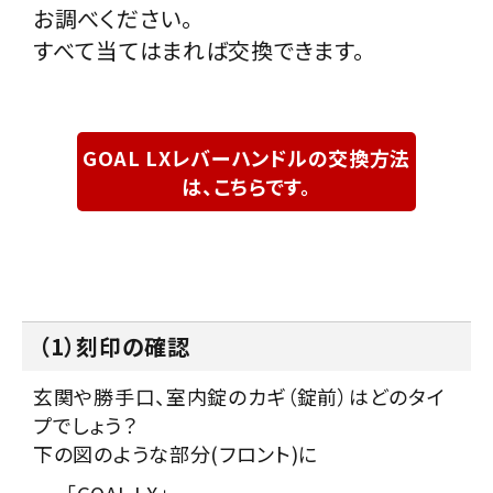
INFORMATION
お調べください。
すべて当てはまれば交換できます。
ACCOUNT MENU
ようこそ ゲスト 様
meeting_room
person
GOAL LXレバーハンドルの交換方法
ログイン
会員登録
は、こちらです。
（1）刻印の確認
玄関や勝手口、室内錠のカギ（錠前）はどのタイ
プでしょう？
下の図のような部分(フロント)に