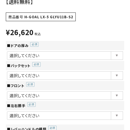
【送料無料】
商品番号
H-GOAL LX-5 GLYU11B-S2
¥
26,620
税込
■ドアの厚み
(必
須)
■バックセット
(必
須)
■フロント
(必
須)
■左右勝手
(必
須)
■レバーハンドルの種類