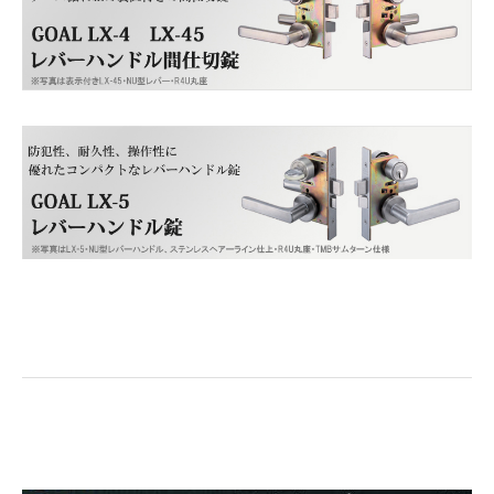
須)
■左右勝手
(必
須)
カートに入れる