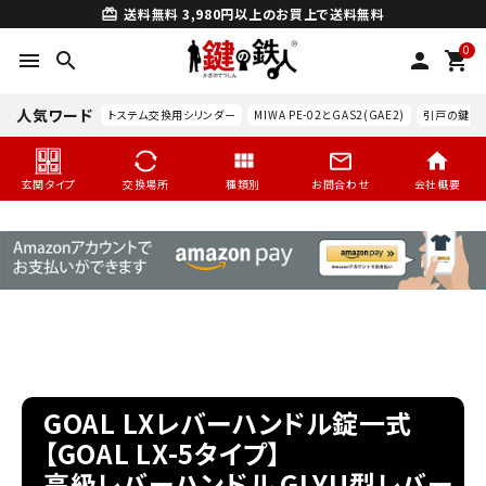
送料無料
3,980円以上のお買上で送料無料
card_giftcard
0
menu
search
person
shopping_cart
人気ワード
トステム交換用シリンダー
MIWA PE-02とGAS2(GAE2)
引戸の鍵交
玄関タイプ
交換場所
種類別
お問合わせ
会社概要
search
GOAL LXレバーハンドル錠一式
【GOAL LX-5タイプ】
高級レバーハンドル GLYU型レバー
玄関タイプ