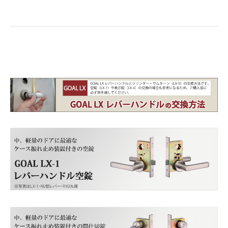
close
■ドアの厚み
(必
須)
■バックセット
(必
須)
■フロント
(必