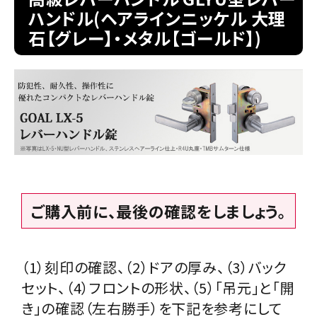
ハンドル(ヘアラインニッケル 大理
石【グレー】・メタル【ゴールド】)
室内錠
ドアノブの交換
レバーハンドル錠の交換
レバーハンドルのみ交換
暗証番号錠
ご購入前に、最後の確認をしましょう。
防犯対策
南京錠
（1）刻印の確認、（2）ドアの厚み、（3）バック
セット、（4）フロントの形状、（5）「吊元」と「開
認知症対策
き」の確認（左右勝手）を下記を参考にして