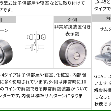
LX-4
という型式は子供部屋や寝室などに取り付けて
タイプで
プです。
内
側
外側
非常解錠装置付き
サム
ーン
表示錠
 LX-4タイプは子供部屋や寝室、化粧室、内部間
GOAL
に多く使用されています。外側は非常時に10
います
のコインで解錠できる非常解錠装置がついて
解錠装
ンダーです。内側は標準サムターンになりま
になっ
状態です