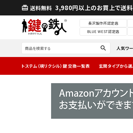
3,980円以上のお買上で送
送料無料
card_giftcard
長沢製作所認定店
BLUE WEST認定店
search
人気ワ
トステム（現リクシル）鍵 交換一覧表
玄関タイプから選
MIWA2ロック玄
関