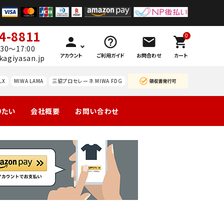
4-8811
0
person
help_outline
mail
shopping_cart
30～17:00
アカウント
ご利用ガイド
お問合わせ
カート
kagiyasan.jp
LX
MIWA LAMA
三協プロセレーネ MIWA FDG
りたい
会社概要
お問い合わせ
製の玄関
引戸
マンション団地
勝手口
ーハン
南京錠
レバーハン
認知症対策
暗証
等
錠の交
ドルのみ交
番号
換
換
錠
ドアガ
ABUS
ードプ
カギと
レート
カード
技研
WEST レバ