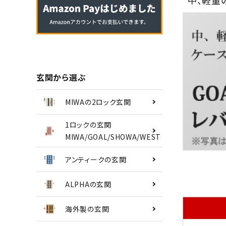
南京錠
認知症対策
INFORMATION
玄関から選ぶ
ACCOUNT MENU
MIWAの2ロック玄関
ようこそ ゲスト 様
1ロックの玄関
MIWA/GOAL/SHOWA/WEST
meeting_room
person
ログイン
会員登録
アンティークの玄関
ALPHAの玄関
海外製の玄関