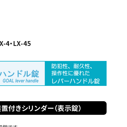
の預り
（GIKEN）
ーハンドル
箱
-4・LX-45
錠装置付きシリンダー（表示錠）
錠です。