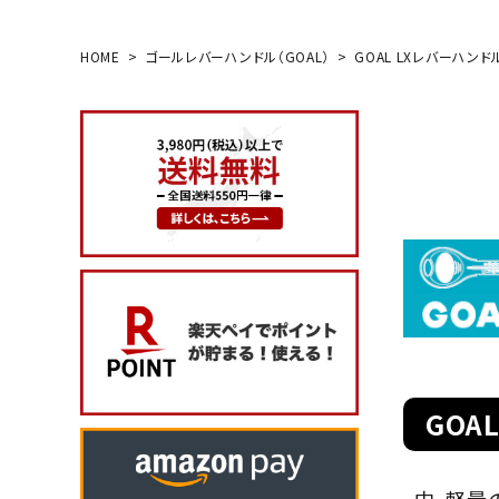
HOME
ゴールレバーハンドル（GOAL）
GOAL LXレバーハンド
search
玄関タイプ
室内錠
ドアノブの交換
レバーハンドル錠の交換
レバーハンドルのみ交換
GOA
暗証番号錠
防犯対策
中、軽量