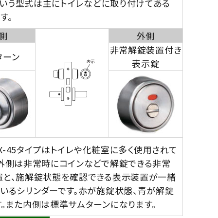
5という型式は主にトイレなどに取り付けてある
す。
側
外側
非常解錠装置付き
ターン
表示錠
 LX-45タイプはトイレや化粧室に多く使用されて
。外側は非常時にコインなどで解錠できる非常
置と、施解錠状態を確認できる表示装置が一緒
ているシリンダーです。赤が施錠状態、青が解錠
。また内側は標準サムターンになります。