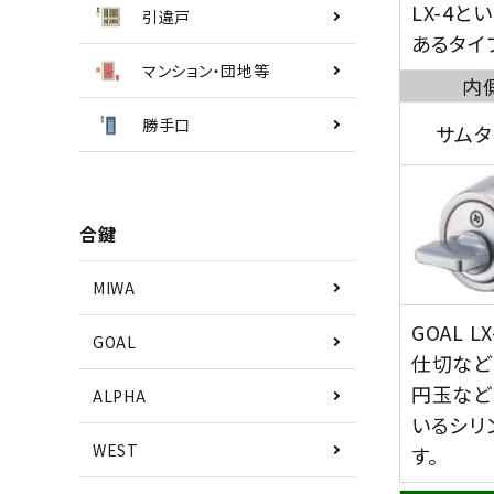
LX-4
引違戸
あるタイ
マンション・団地等
内
勝手口
サムタ
合鍵
MIWA
GOAL
GOAL
仕切など
円玉など
ALPHA
いるシリ
WEST
す。