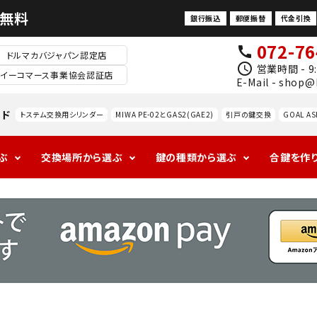
料無料
銀行振込
郵便振替
代金引換
072-76
call
ドルマカバジャパン認定店
schedule
営業時間 - 9:
イーコマース事業協会認証店
E-Mail - shop@
ード
トステム交換用シリンダー
MIWA PE-02とGAS2(GAE2)
引戸の鍵交換
GOAL AS
ぶ
交換場所から選ぶ
鍵の種類から選ぶ
合鍵を作
1ロックの玄関
アンティークの
ALPHAの玄関
海外
ドアノ
レバ
室
防犯対策
玄関
ブ交
ドル
内
換
錠
防犯サ
ムター
ン
MIWA
GOAL