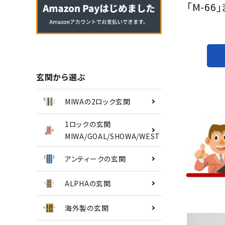
「M-66
南京錠
認知症対策
INFORMATION
玄関から選ぶ
ACCOUNT MENU
MIWAの2ロック玄関
ようこそ ゲスト 様
1ロックの玄関
MIWA/GOAL/SHOWA/WEST
meeting_room
person
ログイン
会員登録
アンティークの玄関
ALPHAの玄関
海外製の玄関