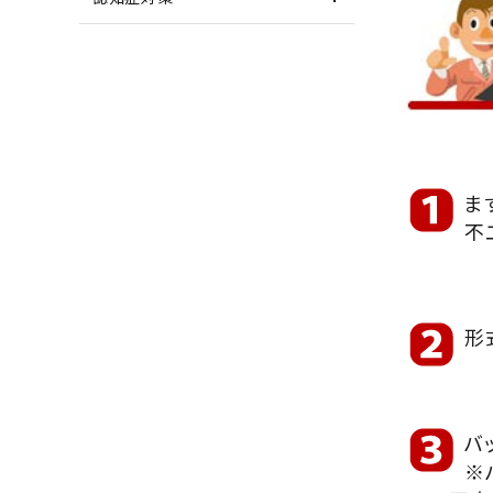
ま
不
形
バ
※