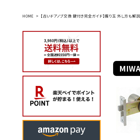
HOME
【古いドアノブ交換 鍵付き完全ガイド】握り玉 外し方も解
search
玄関タイプ
室内錠
MIW
ドアノブの交換
レバーハンドル錠の交換
レバーハンドルのみ交換
暗証番号錠
防犯対策