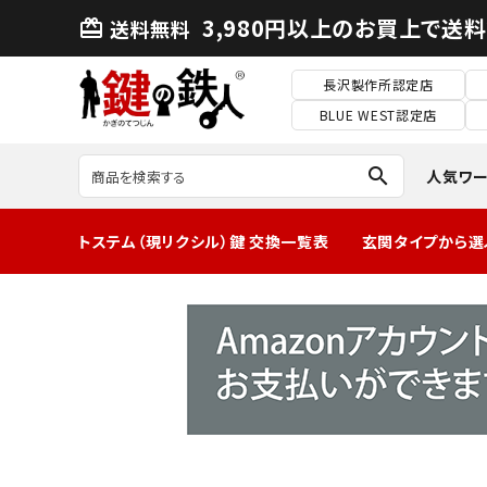
3,980円以上のお買上で送
送料無料
card_giftcard
長沢製作所認定店
BLUE WEST認定店
search
人気ワ
トステム（現リクシル）鍵 交換一覧表
玄関タイプから選
MIWA2ロック玄
関