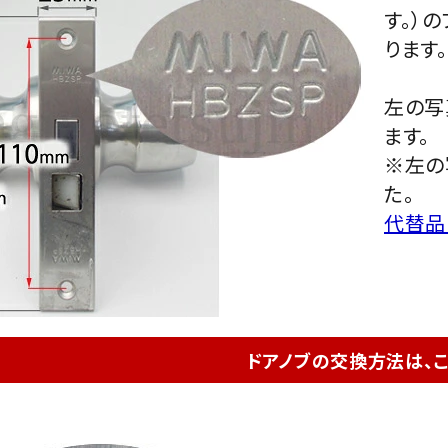
す。）
ります
左の写
ます。
※左の
た。
代替品
ドアノブの交換方法は、こ