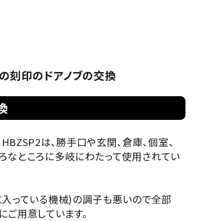
の預り
（GIKEN）
ーハンドル
箱
P-2の刻印のドアノブの交換
換
A HBZSP2は、勝手口や玄関、倉庫、個室、
ろなところに多岐にわたって使用されてい
に入っている機械)の調子も悪いので全部
にご用意しています。