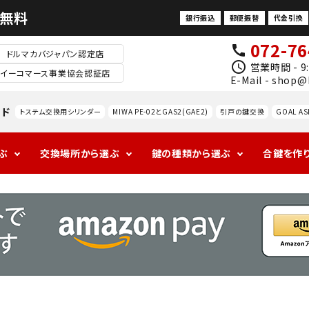
料無料
銀行振込
郵便振替
代金引換
072-76
call
ドルマカバジャパン認定店
schedule
営業時間 - 9:
イーコマース事業協会認証店
E-Mail - shop@
ード
トステム交換用シリンダー
MIWA PE-02とGAS2(GAE2)
引戸の鍵交換
GOAL AS
ぶ
交換場所から選ぶ
鍵の種類から選ぶ
合鍵を作
1ロックの玄関
アンティークの
ALPHAの玄関
海外
ドアノ
レバ
室
防犯対策
玄関
ブ交
ドル
内
換
錠
防犯サ
ムター
ン
MIWA
GOAL