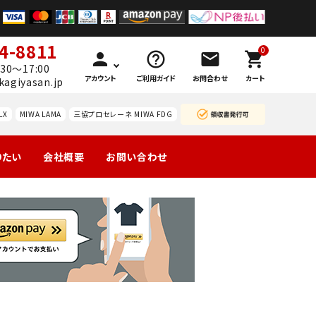
4-8811
0
person
help_outline
mail
shopping_cart
30～17:00
アカウント
ご利用ガイド
お問合わせ
カート
kagiyasan.jp
LX
MIWA LAMA
三協プロセレーネ MIWA FDG
りたい
会社概要
お問い合わせ
製の玄関
引戸
マンション団地
勝手口
ーハン
南京錠
レバーハン
認知症対策
暗証
等
錠の交
ドルのみ交
番号
換
換
錠
ドアガ
ABUS
ードプ
カギと
レート
カード
技研
WEST レバ