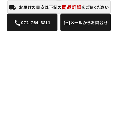
商品詳細
お届けの目安は下記の
をご覧ください
local_shipping
072-764-8811
メールからお問合せ
call
mail_outline