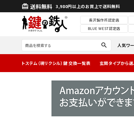
送料無料
card_giftcard
3,980円以上のお買上で送料無料
長沢製作所認定店
BLUE WEST認定店
search
人気ワ
トステム（現リクシル）鍵 交換一覧表
玄関タイプから選
MIWA2ロック玄
関