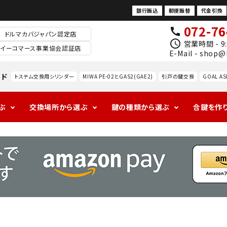
銀行振込
郵便振替
代金引換
072-76
call
ドルマカバジャパン認定店
schedule
営業時間 - 9:
イーコマース事業協会認証店
E-Mail - shop@
ード
トステム交換用シリンダー
MIWA PE-02とGAS2(GAE2)
引戸の鍵交換
GOAL AS
ぶ
交換場所から選ぶ
鍵の種類から選ぶ
合鍵を作
1ロックの玄関
アンティークの
ALPHAの玄関
海外
ドアノ
レバ
室
防犯対策
玄関
ブ交
ドル
内
換
錠
防犯サ
ムター
MIWA
GOAL
ン