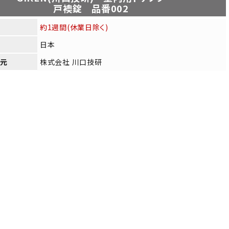
戸襖錠 品番002
約1週間(休業日除く)
日本
売元
株式会社 川口技研