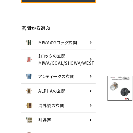
南京錠
認知症対策
玄関から選ぶ
INFORMATION
MIWAの2ロック玄関
ACCOUNT MENU
1ロックの玄関
ようこそ ゲスト 様
MIWA/GOAL/SHOWA/WEST
アンティークの玄関
meeting_room
person
ログイン
会員登録
ALPHAの玄関
海外製の玄関
引違戸