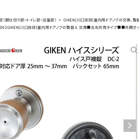
錠（間仕切り錠・トイレ錠・浴室錠）
GIKEN(川口技研)室内用ドアノブの交換、取
002GIKEN(川口技研)室内用ドアノブの取替え 交換■左右共用タイプ■■外開き