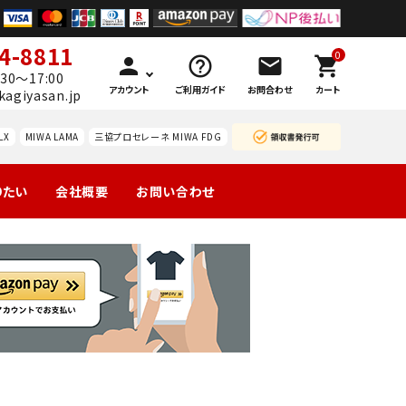
4-8811
0
person
help_outline
mail
shopping_cart
30～17:00
アカウント
ご利用ガイド
お問合わせ
カート
kagiyasan.jp
LX
MIWA LAMA
三協プロセレーネ MIWA FDG
りたい
会社概要
お問い合わせ
製の玄関
引戸
マンション団地
勝手口
ーハン
南京錠
レバーハン
認知症対策
暗証
等
錠の交
ドルのみ交
番号
換
換
錠
ドアガ
ABUS
ードプ
カギと
技研
WEST レバ
レート
カード
（GIKEN）
ーハンドル
の預り