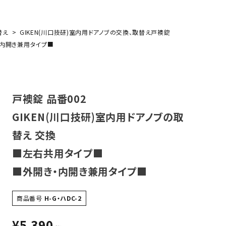
箱
替え
GIKEN(川口技研)室内用ドアノブの交換、取替え戸襖錠
・内開き兼用タイプ■
戸襖錠 品番002
GIKEN(川口技研)室内用ドアノブの取
替え 交換
■左右共用タイプ■
■外開き・内開き兼用タイプ■
商品番号
H-G・ハDC-2
¥
5,390