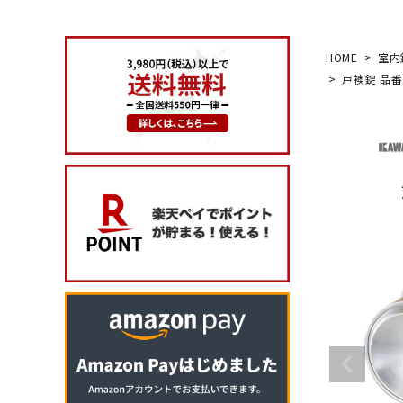
search
HOME
室内
戸襖錠 品番
玄関タイプ
室内錠
ドアノブの交換
レバーハンドル錠の交換
レバーハンドルのみ交換
暗証番号錠
防犯対策