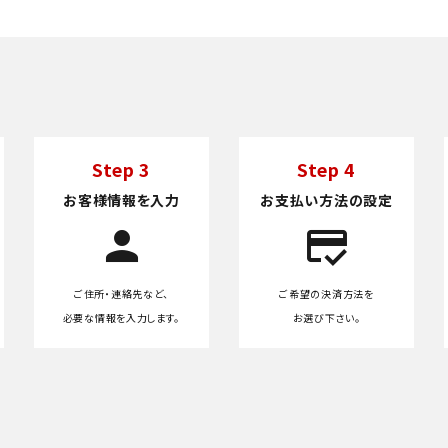
Step 3
Step 4
お客様情報を入力
お支払い方法の設定
person
credit_score
ご住所・連絡先など、
ご希望の決済方法を
必要な情報を入力します。
お選び下さい。