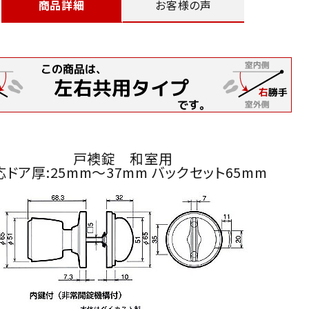
商品詳細
お客様の声
戸襖錠 和室用
応ドア厚:25mm～37mm バックセット65mm