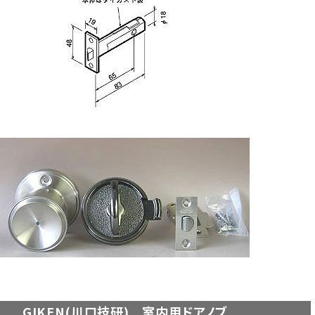
GIKEN(川口技研) 室内用ドアノブ