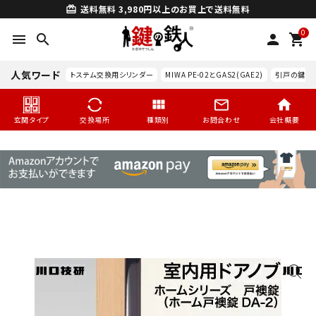
送料無料
3,980円以上のお買上で送料無料
card_giftcard
0
menu
search
person
shopping_cart
人気ワード
トステム交換用シリンダー
MIWA PE-02とGAS2(GAE2)
引戸の鍵交
玄関タイプ
交換場所
種類別
お問合わせ
会社概要
search
玄関タイプ