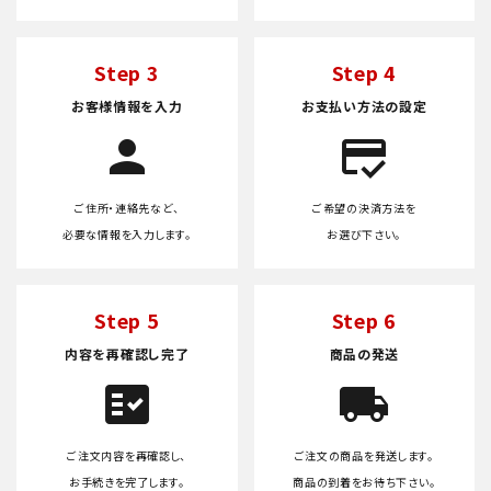
Step 3
Step 4
お客様情報を入力
お支払い方法の設定
person
credit_score
ご住所・連絡先など、
ご希望の決済方法を
必要な情報を入力します。
お選び下さい。
Step 5
Step 6
内容を再確認し完了
商品の発送
fact_check
local_shipping
ご注文内容を再確認し、
ご注文の商品を発送します。
お手続きを完了します。
商品の到着をお待ち下さい。