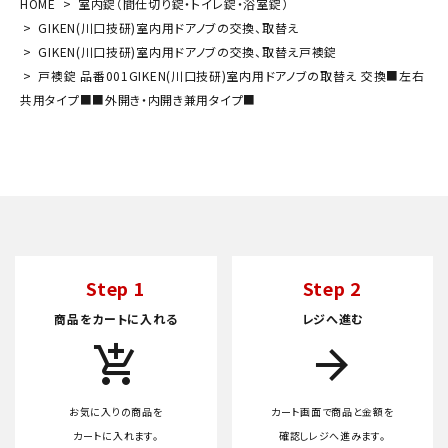
HOME
室内錠（間仕切り錠・トイレ錠・浴室錠）
GIKEN(川口技研)室内用ドアノブの交換、取替え
GIKEN(川口技研)室内用ドアノブの交換、取替え戸襖錠
戸襖錠 品番001GIKEN(川口技研)室内用ドアノブの取替え 交換■左右
共用タイプ■■外開き・内開き兼用タイプ■
Step 1
Step 2
商品をカートに入れる
レジへ進む
add_shopping_cart
arrow_forward
お気に入りの商品を
カート画面で商品と金額を
カートに入れます。
確認しレジへ進みます。