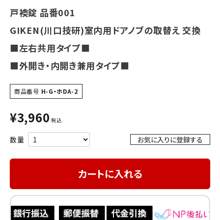
INFORMATION
戸襖錠 品番001
GIKEN(川口技研)室内用ドアノブの取替え 交換
ACCOUNT MENU
ようこそ ゲスト 様
■左右共用タイプ■
■外開き・内開き兼用タイプ■
meeting_room
person
ログイン
会員登録
商品番号
H-G・ホDA-2
¥
3,960
税込
お気に入りに登録する
カートに入れる