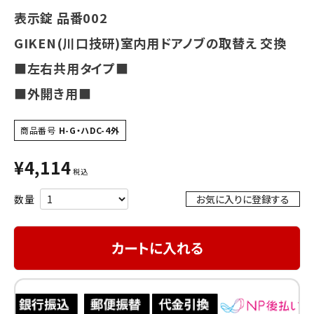
INFORMATION
表示錠 品番002
GIKEN(川口技研)室内用ドアノブの取替え 交換
ACCOUNT MENU
ようこそ ゲスト 様
■左右共用タイプ■
■外開き用■
meeting_room
person
ログイン
会員登録
商品番号
H-G・ハDC-4外
¥
4,114
税込
お気に入りに登録する
カートに入れる