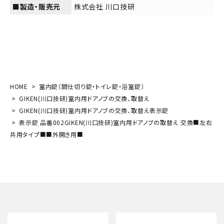
■製造・販売元
株式会社 川口技研
HOME
室内錠（間仕切り錠・トイレ錠・浴室錠）
GIKEN(川口技研)室内用ドアノブの交換、取替え
GIKEN(川口技研)室内用ドアノブの交換、取替え表示錠
表示錠 品番002GIKEN(川口技研)室内用ドアノブの取替え 交換■左右
共用タイプ■■外開き用■