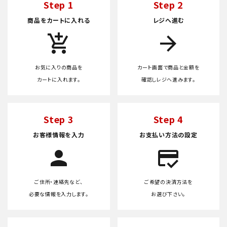
Step 1
Step 2
商品をカートに入れる
レジへ進む
add_shopping_cart
arrow_forward
お気に入りの商品を
カート画面で商品と金額を
カートに入れます。
確認しレジへ進みます。
Step 3
Step 4
お客様情報を入力
お支払い方法の設定
person
credit_score
ご住所・連絡先など、
ご希望の決済方法を
必要な情報を入力します。
お選び下さい。