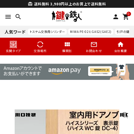
送料無料
3,980円以上のお買上で送料無料
card_giftcard
0
menu
search
person
shopping_cart
人気ワード
トステム交換用シリンダー
MIWA PE-02とGAS2(GAE2)
引戸の鍵交
玄関タイプ
交換場所
種類別
お問合わせ
会社概要
search
玄関タイプ