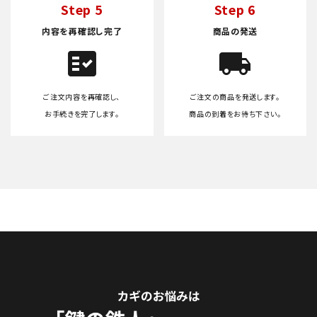
Step 5
Step 6
内容を再確認し完了
商品の発送
fact_check
local_shipping
ご注文内容を再確認し、
ご注文の商品を発送します。
お手続きを完了します。
商品の到着をお待ち下さい。