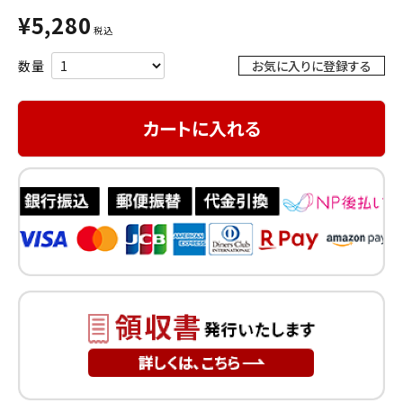
INFORMATION
¥
5,280
税込
ACCOUNT MENU
お気に入りに登録する
ようこそ ゲスト 様
meeting_room
カートに入れる
person
ログイン
会員登録