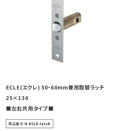
室内錠
ドアノブの交換
レバーハンドル錠の交換
レバーハンドルのみ交換
暗証番号錠
ECLE(エクレ) 50・60mm兼用取替ラッチ
防犯対策
25×130
南京錠
■左右共用タイプ■
認知症対策
商品番号
H-ECLE-latch