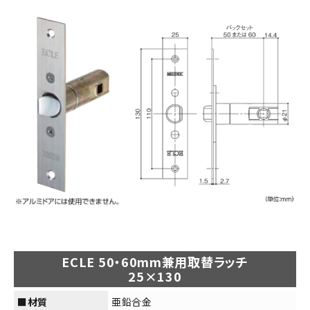
ECLE 50・60mm兼用取替ラッチ
25×130
■材質
亜鉛合金