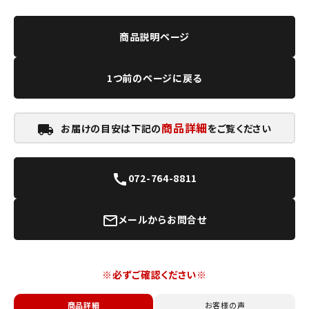
商品説明ページ
1つ前のページに戻る
商品詳細
お届けの目安は下記の
をご覧ください
local_shipping
072-764-8811
call
メールからお問合せ
mail_outline
※必ずご確認ください※
商品詳細
お客様の声