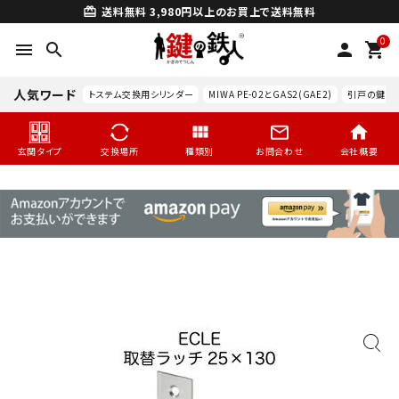
送料無料
3,980円以上のお買上で送料無料
card_giftcard
0
menu
search
person
shopping_cart
人気ワード
トステム交換用シリンダー
MIWA PE-02とGAS2(GAE2)
引戸の鍵交
玄関タイプ
交換場所
種類別
お問合わせ
会社概要
search
玄関タイプ