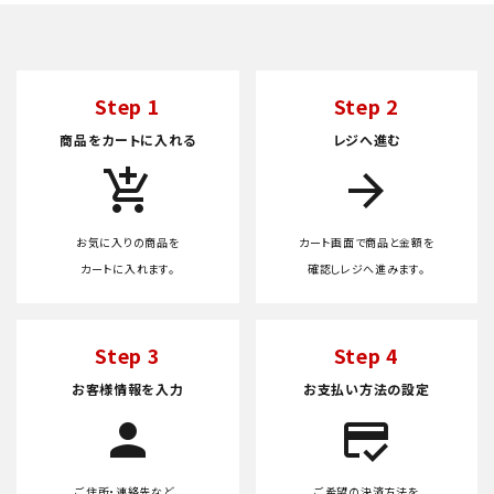
Step 1
Step 2
商品をカートに入れる
レジへ進む
add_shopping_cart
arrow_forward
お気に入りの商品を
カート画面で商品と金額を
カートに入れます。
確認しレジへ進みます。
Step 3
Step 4
お客様情報を入力
お支払い方法の設定
person
credit_score
ご住所・連絡先など、
ご希望の決済方法を