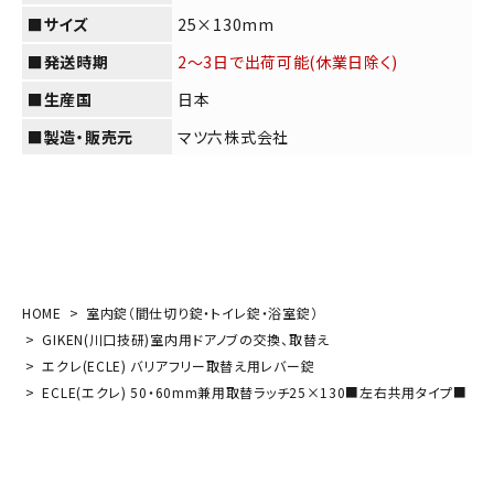
■サイズ
25×130mm
■発送時期
2～3日で出荷可能(休業日除く)
■生産国
日本
■製造・販売元
マツ六株式会社
HOME
室内錠（間仕切り錠・トイレ錠・浴室錠）
GIKEN(川口技研)室内用ドアノブの交換、取替え
エクレ(ECLE) バリアフリー取替え用レバー錠
ECLE(エクレ) 50・60mm兼用取替ラッチ25×130■左右共用タイプ■