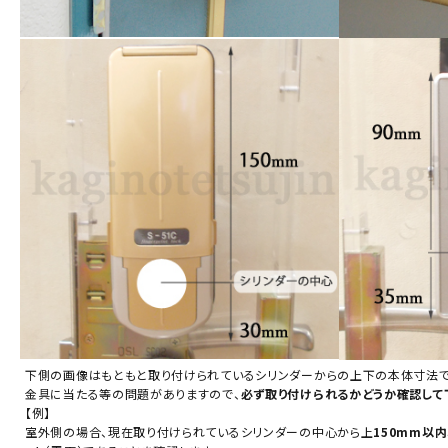
下側の画像はもともと取り付けられているシリンダーからの上下の本体寸法です
金具に当たる等の問題がありますので、
必ず取り付けられるかどうか確認して
【例】
室外側の場合、現在取り付けられているシリンダーの中心から上
150mm以内