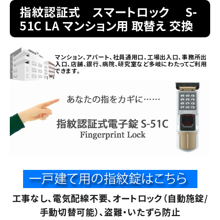
指紋認証式 スマートロック S-
51C LA マンション用 取替え 交換
室内錠
ドアノブの交換
マンション、アパート、社員通用口、工場出入口、事務所出
入口、店舗、銀行、病院、研究室など多岐にわたってご利用
できます。
レバーハンドル錠の交換
レバーハンドルのみ交換
暗証番号錠
防犯対策
南京錠
工事なし、電気配線不要、オートロック（自動施錠/
認知症対策
手動切替可能）、盗難・いたずら防止