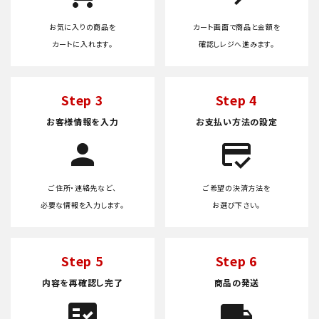
お気に入りの商品を
カート画面で商品と金額を
カートに入れます。
確認しレジへ進みます。
Step 3
Step 4
お客様情報を入力
お支払い方法の設定
person
credit_score
ご住所・連絡先など、
ご希望の決済方法を
必要な情報を入力します。
お選び下さい。
Step 5
Step 6
内容を再確認し完了
商品の発送
fact_check
local_shipping