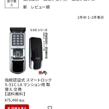
並び替
え
新
レビュー順
1
件中
1
-
1
件表示
指紋認証式 スマートロック
S-51C LA マンション用 取
替え 交換
【送料無料】
¥
75,460
税込
詳細を見る