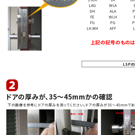
LAG
WLA
DH
ALA
P
FE
WLH
FG
PG
P
LH.MH
AFF
上記の記号のものは、
LSP
ドアの厚みが、35～45mmかの確認
下の画像を参考にドアの厚みを測ってください。ドアの厚みが
35～45mm
であ