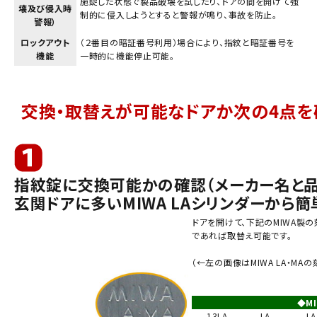
施錠した状態で製品破壊を試したり、ドアの間を開けて強
壊及び侵入時
制的に侵入しようとすると警報が鳴り、事故を防止。
警報）
ロックアウト
（２番目の暗証番号利用）場合により、指紋と暗証番号を
機能
一時的に機能停止可能。
交換・取替えが可能なドアか次の4点を
指紋錠に交換可能かの確認（メーカー名と品
玄関ドアに多いMIWA LAシリンダーから簡
ドアを開けて、下記のMIWA製
であれば取替え可能です。
（←左の画像はMIWA LA・MA
◆M
13LA
LA
L