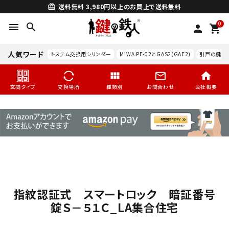
送料無料
3,980円以上のお買上で送料無料
card_giftcard
0
menu
search
person
shopping_cart
人気ワード
トステム交換用シリンダー
MIWA PE-02とGAS2(GAE2)
引戸の鍵交
玄関タイプ
交換場所
種類別
お問合わせ
会社概要
指紋認証式 スマートロック 暗証番号
search
錠Ｓ－５１Ｃ_LA集合住宅
玄関タイプ