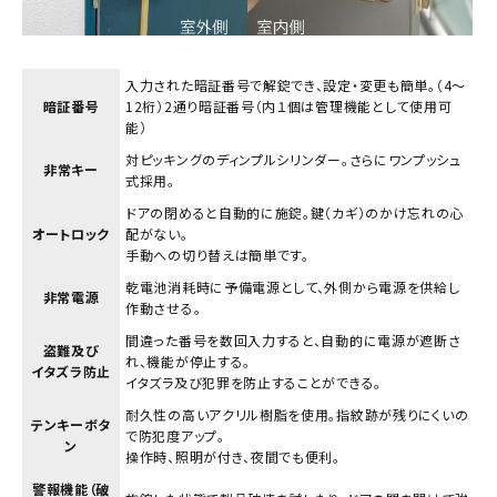
入力された暗証番号で解錠でき、設定・変更も簡単。（4～
暗証番号
12桁）2通り暗証番号（内１個は管理機能として使用可
能）
対ピッキングのディンプルシリンダー。さらにワンプッシュ
非常キー
式採用。
ドアの閉めると自動的に施錠。鍵（カギ）のかけ忘れの心
オートロック
配がない。
手動への切り替えは簡単です。
乾電池消耗時に予備電源として、外側から電源を供給し
非常電源
作動させる。
間違った番号を数回入力すると、自動的に電源が遮断さ
盗難及び
れ、機能が停止する。
イタズラ防止
イタズラ及び犯罪を防止することができる。
耐久性の高いアクリル樹脂を使用。指紋跡が残りにくいの
テンキーボタ
で防犯度アップ。
ン
操作時、照明が付き、夜間でも便利。
警報機能（破