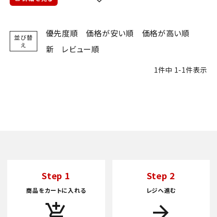
優先度順
価格が安い順
価格が高い順
並び替
え
新
レビュー順
1
件中
1
-
1
件表示
Step 1
Step 2
商品をカートに入れる
レジへ進む
add_shopping_cart
arrow_forward