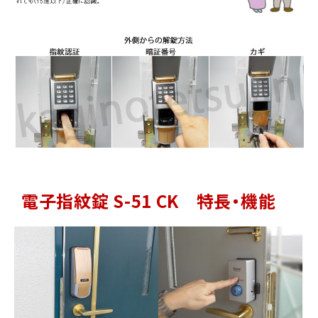
電子指紋錠 S-51 CK 特長・機能