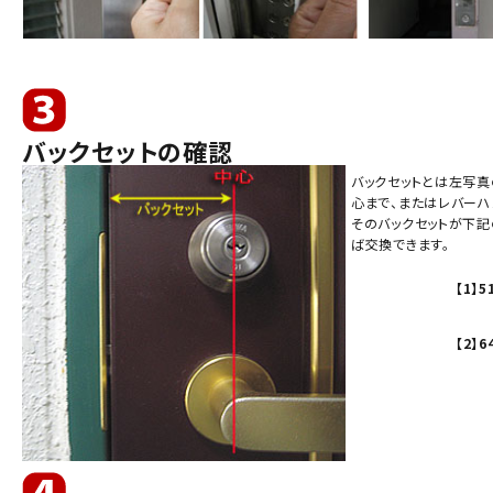
バックセットの確認
バックセットとは左写
心まで、またはレバーハ
そのバックセットが下記
ば交換できます。
【1】
【2】