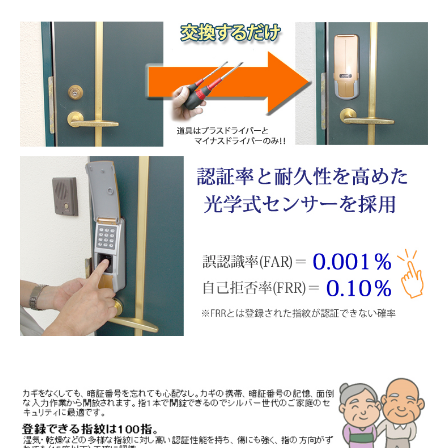
INFORMATION
ACCOUNT MENU
ようこそ ゲスト 様
meeting_room
person
ログイン
会員登録