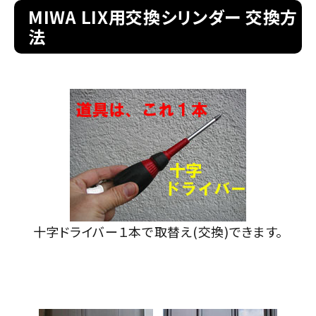
MIWA LIX用交換シリンダー 交換方
法
室内錠
ドアノブの交換
レバーハンドル錠の交換
レバーハンドルのみ交換
暗証番号錠
防犯対策
十字ドライバー１本で取替え(交換)できます。
南京錠
認知症対策