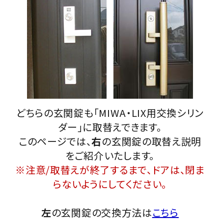
INFORMATION
ACCOUNT MENU
ようこそ ゲスト 様
meeting_room
person
ログイン
会員登録
どちらの玄関錠も「MIWA・LIX用交換シリン
ダー」に取替えできます。
このページでは、
右
の玄関錠の取替え説明
をご紹介いたします。
※注意/取替えが終了するまで、ドアは、閉ま
らないようにしてください。
左
の玄関錠の交換方法は
こちら