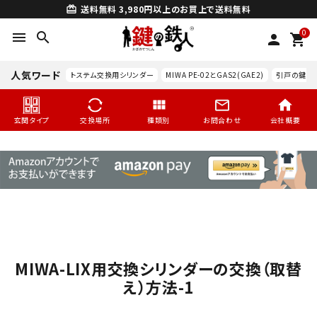
送料無料
3,980円以上のお買上で送料無料
card_giftcard
0
menu
search
person
shopping_cart
人気ワード
トステム交換用シリンダー
MIWA PE-02とGAS2(GAE2)
引戸の鍵交
玄関タイプ
交換場所
種類別
お問合わせ
会社概要
MIWA-LIX用交換シリンダーの交換（取替
search
え）方法-1
玄関タイプ