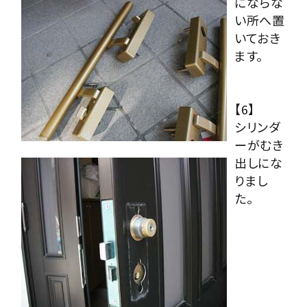
にならな
い所へ置
いておき
ます。
【6】
シリンダ
ーがむき
出しにな
りまし
た。