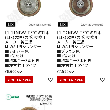
【1-1】MIWA TE02の刻印
【1-2】MIWA TE02の刻印
(LIX)の鍵（カギ）交換用
(LIX)の鍵（カギ）交換用
メーカー純正品
メーカー純正品
MIWA U9シリンダー
MIWA U9シリンダー
■シルバー色
■ブラウン色
■1個だけ
■1個だけ
■標準キー3本付き
■標準キー3本付き
■左右共用タイプ
■左右共用タイプ
¥
6,600
¥
7,590
税込
税込
カートに入れる
カートに入れる