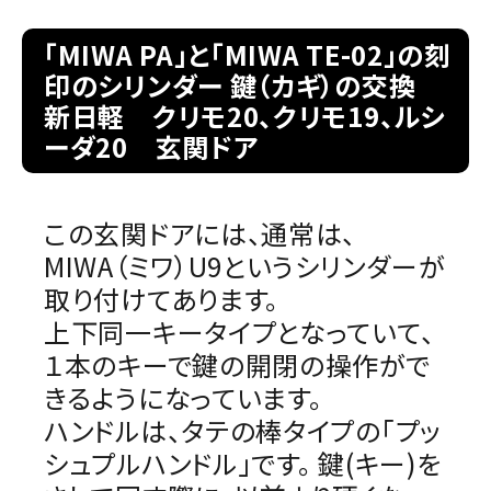
「MIWA PA」と「MIWA TE-02」の刻
室内錠
印のシリンダー 鍵（カギ）の交換
新日軽 クリモ20、クリモ19、ルシ
ドアノブの交換
ーダ20 玄関ドア
レバーハンドル錠の交換
レバーハンドルのみ交換
この玄関ドアには、通常は、
MIWA（ミワ）U9というシリンダーが
暗証番号錠
取り付けてあります。
上下同一キータイプとなっていて、
防犯対策
１本のキーで鍵の開閉の操作がで
南京錠
きるようになっています。
ハンドルは、タテの棒タイプの「プッ
認知症対策
シュプルハンドル」です。 鍵(キー)を