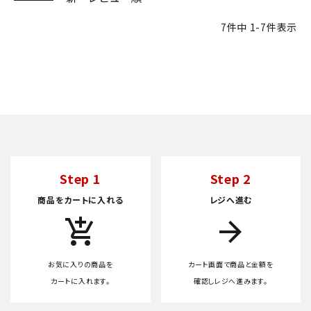
7
件中
1
-
7
件表示
Step 1
Step 2
商品をカートに入れる
レジへ進む
add_shopping_cart
arrow_forward
お気に入りの商品を
カート画面で商品と金額を
カートに入れます。
確認しレジへ進みます。