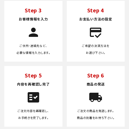
Step 3
Step 4
お客様情報を入力
お支払い方法の設定
person
credit_score
ご住所・連絡先など、
ご希望の決済方法を
必要な情報を入力します。
お選び下さい。
Step 5
Step 6
内容を再確認し完了
商品の発送
fact_check
local_shipping
ご注文内容を再確認し、
ご注文の商品を発送します。
お手続きを完了します。
商品の到着をお待ち下さい。