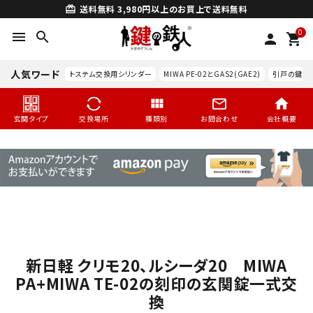
送料無料
3,980円以上のお買上で送料無料
card_giftcard
0
menu
search
person
shopping_cart
人気ワード
トステム交換用シリンダー
MIWA PE-02とGAS2(GAE2)
引戸の鍵交
玄関タイプ
交換場所
種類別
お問合わせ
会社概要
新日軽 クリモ20、ルシーダ20 MIWA
search
PA+MIWA TE-02の刻印の玄関錠一式交
換
玄関タイプ