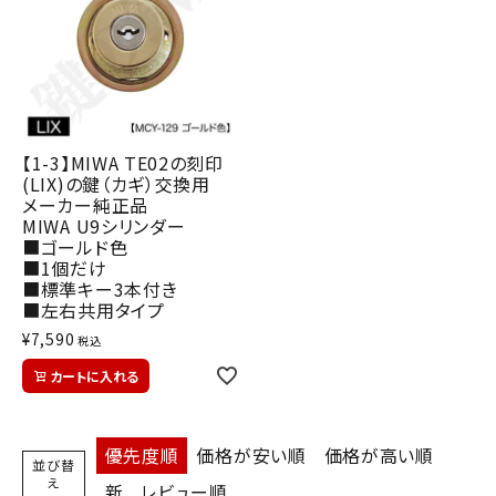
【1-3】MIWA TE02の刻印
(LIX)の鍵（カギ）交換用
メーカー純正品
MIWA U9シリンダー
■ゴールド色
■1個だけ
■標準キー3本付き
■左右共用タイプ
¥
7,590
税込
カートに入れる
優先度順
価格が安い順
価格が高い順
並び替
え
新
レビュー順