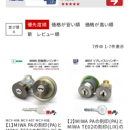
優先度順
価格が安い順
価格が高い順
並び替
え
新
レビュー順
7
件中
1
-
7
件表示
【2】MIWA PAの刻印(PA)と
MCY-406 MCY-407 MCY-408
【1】MIWA PAの刻印(PA)と
MIWA TE02の刻印(LIX)の