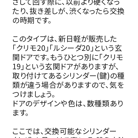
さして回す際に、以前より硬くなっ
INFORMATION
たり、抜き差しが、渋くなったら交換
の時期です。
ACCOUNT MENU
ようこそ ゲスト 様
このタイプは、新日軽が販売した
meeting_room
person
ログイン
会員登録
「クリモ20」「ルシーダ20」という玄
関ドアです。もうひとつ別に「クリモ
19」という玄関ドアがありますが、
取り付けてあるシリンダー(鍵)の種
類が違う場合がありますので、気を
つけましょう。
ドアのデザインや色は、数種類あり
ます。
ここでは、交換可能なシリンダー