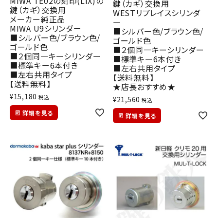
MIWA TE02の刻印(LIX)の
鍵（カギ）交換用
鍵（カギ）交換用
WESTリプレイスシリンダ
メーカー純正品
ー
MIWA U9シリンダー
■シルバー色/ブラウン色/
■シルバー色/ブラウン色/
ゴールド色
ゴールド色
■２個同一キーシリンダー
■２個同一キーシリンダー
■標準キー6本付き
■標準キー6本付き
■左右共用タイプ
■左右共用タイプ
【送料無料】
【送料無料】
★店長おすすめ★
¥
15,180
税込
¥
21,560
税込
詳細を見る
詳細を見る