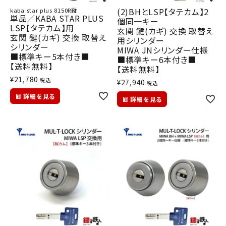
(2)BHとLSP【タテカム】2
kaba star plus 8150R縦
単品／KABA STAR PLUS
個同一キー
LSP【タテカム】用
玄関 鍵(カギ) 交換 取替え
玄関 鍵(カギ) 交換 取替え
用シリンダー
シリンダー
MIWA JNシリンダー仕様
■標準キー5本付き■
■標準キー6本付き■
【送料無料】
【送料無料】
¥
21,780
税込
¥
27,940
税込
詳細を見る
詳細を見る