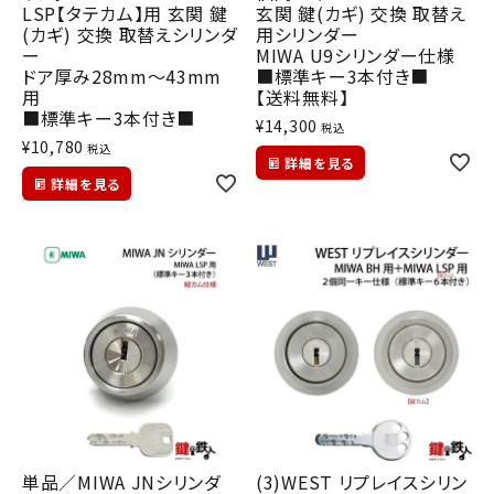
LSP【タテカム】用 玄関 鍵
玄関 鍵(カギ) 交換 取替え
(カギ) 交換 取替えシリンダ
用シリンダー
ー
MIWA U9シリンダー仕様
ドア厚み28mm～43mm
■標準キー3本付き■
用
【送料無料】
■標準キー3本付き■
¥
14,300
税込
¥
10,780
税込
詳細を見る
詳細を見る
単品／MIWA JNシリンダ
(3)WEST リプレイスシリン