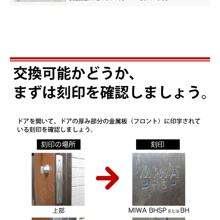
INFORMATION
ACCOUNT MENU
ようこそ ゲスト 様
meeting_room
person
ログイン
会員登録