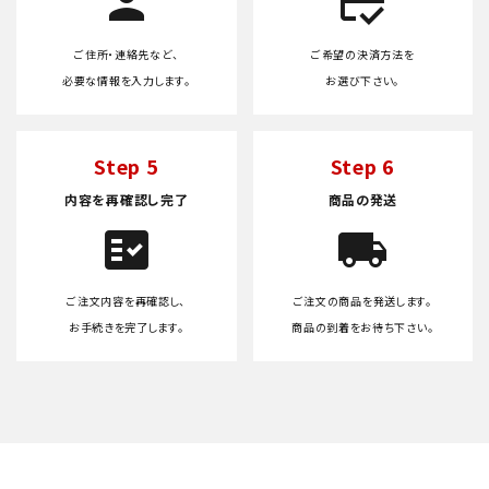
person
credit_score
ご住所・連絡先など、
ご希望の決済方法を
必要な情報を入力します。
お選び下さい。
Step 5
Step 6
内容を再確認し完了
商品の発送
fact_check
local_shipping
ご注文内容を再確認し、
ご注文の商品を発送します。
お手続きを完了します。
商品の到着をお待ち下さい。