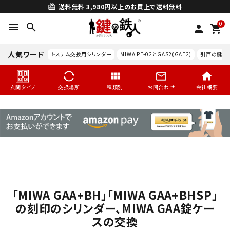
送料無料
3,980円以上のお買上で送料無料
card_giftcard
0
menu
search
person
shopping_cart
人気ワード
トステム交換用シリンダー
MIWA PE-02とGAS2(GAE2)
引戸の鍵交
玄関タイプ
交換場所
種類別
お問合わせ
会社概要
「MIWA GAA+BH」「MIWA GAA+BHSP」
search
の刻印のシリンダー、MIWA GAA錠ケー
スの交換
玄関タイプ