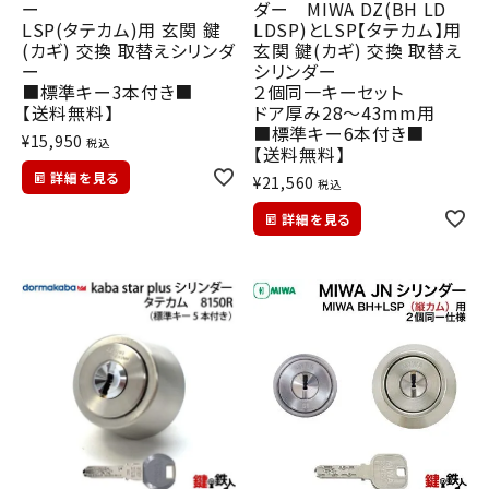
ー
ダー MIWA DZ(BH LD
LSP(タテカム)用 玄関 鍵
LDSP)とLSP【タテカム】用
(カギ) 交換 取替えシリンダ
玄関 鍵(カギ) 交換 取替え
ー
シリンダー
■標準キー3本付き■
２個同一キーセット
【送料無料】
ドア厚み28～43mm用
■標準キー6本付き■
¥
15,950
税込
【送料無料】
詳細を見る
¥
21,560
税込
詳細を見る