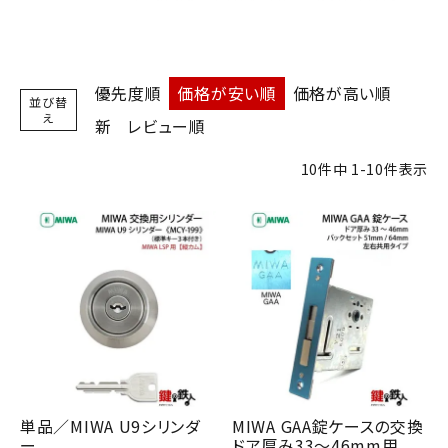
優先度順
価格が安い順
価格が高い順
並び替
え
新
レビュー順
10
件中
1
-
10
件表示
単品／MIWA U9シリンダ
MIWA GAA錠ケースの交換
ー
ドア厚み33～46mm用