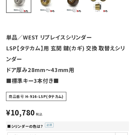
INFORMATION
ACCOUNT MENU
ようこそ ゲスト 様
単品／WEST リプレイスシリンダー
meeting_room
person
ログイン
会員登録
LSP【タテカム】用 玄関 鍵(カギ) 交換 取替えシリ
ンダー
ドア厚み28mm～43mm用
■標準キー3本付き■
商品番号
H-916-LSP(タテカム)
¥
10,780
税込
■シリンダーの色は？
(必