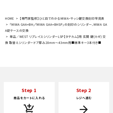
HOME
【専門家監修】ひと目でわかるMIWA・サッシ鍵交換刻印早見表
「MIWA GAA+BH」「MIWA GAA+BHSP」の刻印のシリンダー、MIWA GA
A錠ケースの交換
単品／WEST リプレイスシリンダーLSP【タテカム】用 玄関 鍵(カギ) 交
換 取替えシリンダードア厚み28mm～43mm用■標準キー3本付き■
Step 1
Step 2
商品をカートに入れる
レジへ進む
add_shopping_cart
arrow_forward