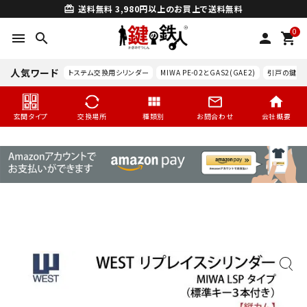
送料無料
3,980円以上のお買上で送料無料
card_giftcard
0
menu
search
person
shopping_cart
人気ワード
トステム交換用シリンダー
MIWA PE-02とGAS2(GAE2)
引戸の鍵交
玄関タイプ
交換場所
種類別
お問合わせ
会社概要
search
玄関タイプ