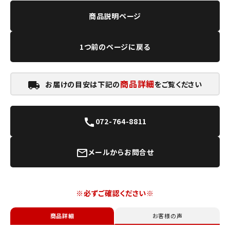
商品説明ページ
1つ前のページに戻る
商品詳細
お届けの目安は下記の
をご覧ください
local_shipping
072-764-8811
call
メールからお問合せ
mail_outline
※必ずご確認ください※
商品詳細
お客様の声