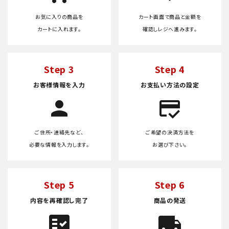
お気に入りの商品を
カート画面で商品と金額を
カートに入れます。
確認しレジへ進みます。
Step 3
Step 4
お客様情報を入力
お支払い方法の設定
person
credit_score
ご住所・連絡先など、
ご希望の決済方法を
必要な情報を入力します。
お選び下さい。
Step 5
Step 6
内容を再確認し完了
商品の発送
fact_check
local_shipping