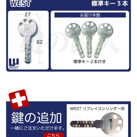
close
■シリンダーの色は？
(必
須)
カートに入れる