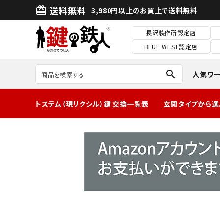
送料無料
card_giftcard
3,980円以上のお買上で送料無料
長沢製作所認定店
BLUE WEST認定店
search
人気ワ
トステム（現リクシル）鍵 交換一覧表
玄関タイプから選
MIWA2ロック玄
関