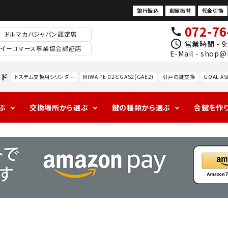
銀行振込
郵便振替
代金引換
072-76
call
ドルマカバジャパン認定店
schedule
営業時間 - 9:
イーコマース事業協会認証店
E-Mail - shop@
ード
トステム交換用シリンダー
MIWA PE-02とGAS2(GAE2)
引戸の鍵交換
GOAL AS
ぶ
交換場所から選ぶ
鍵の種類から選ぶ
合鍵を作
1ロックの玄関
アンティークの
ALPHAの玄関
海外
ドアノ
レバ
室
防犯対策
玄関
ブ交
ドル
内
換
錠
防犯サ
ムター
MIWA
GOAL
ン