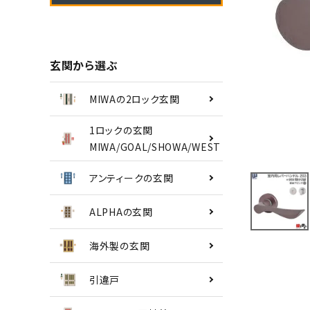
南京錠
認知症対策
玄関から選ぶ
INFORMATION
MIWAの2ロック玄関
ACCOUNT MENU
1ロックの玄関
ようこそ ゲスト 様
MIWA/GOAL/SHOWA/WEST
アンティークの玄関
meeting_room
person
ログイン
会員登録
ALPHAの玄関
海外製の玄関
引違戸