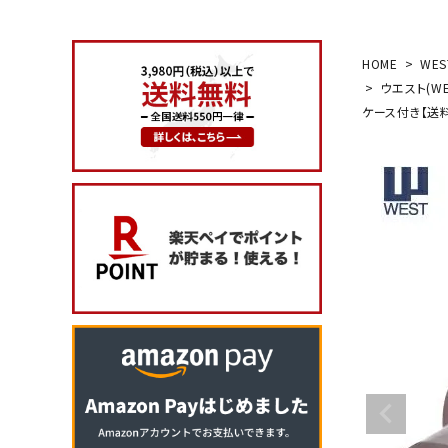
search
HOME
WE
ウエスト(WE
ケース付き【送
玄関タイプ
室内錠
ドアノブの交換
レバーハンドル錠の交換
レバーハンドルのみ交換
暗証番号錠
防犯対策