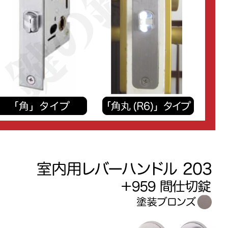
みは？
(必
須)
の四隅の形状は？
(必