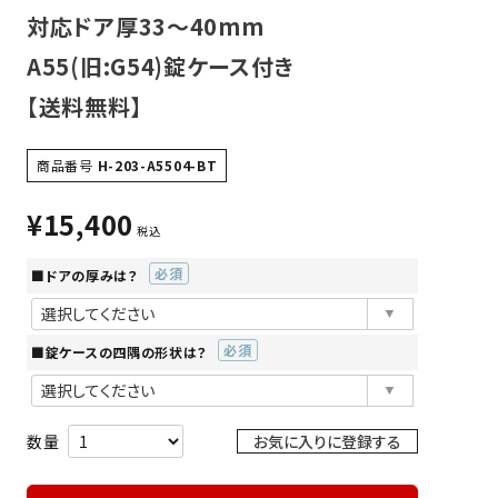
対応ドア厚33～40mm
A55(旧:G54)錠ケース付き
【送料無料】
商品番号
H-203-A5504-BT
¥
15,400
税込
■ドアの厚みは？
(必
須)
■錠ケースの四隅の形状は？
(必
須)
お気に入りに登録する