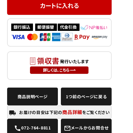
カートに入れる
商品説明ページ
1つ前のページに戻る
商品詳細
お届けの目安は下記の
をご覧ください
local_shipping
072-764-8811
メールからお問合せ
call
mail_outline