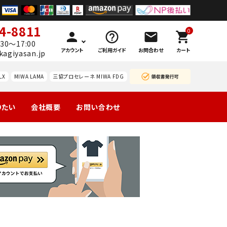
4-8811
0
person
help_outline
mail
shopping_cart
30～17:00
アカウント
ご利用ガイド
お問合わせ
カート
kagiyasan.jp
LX
MIWA LAMA
三協プロセレーネ MIWA FDG
りたい
会社概要
お問い合わせ
製の玄関
引戸
マンション団地
勝手口
ーハン
南京錠
レバーハン
認知症対策
暗証
等
錠の交
ドルのみ交
番号
換
換
錠
ドアガ
ABUS
ードプ
カギと
技研
WEST レバ
レート
カード
（GIKEN）
ーハンドル
の預り