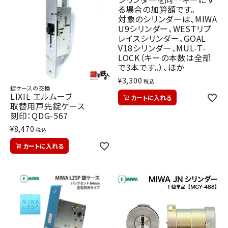
る場合の加算額です。
対象のシリンダーは、MIWA
U9シリンダー、WESTリプ
レイスシリンダー、GOAL
V18シリンダー、MUL-T-
LOCK（キーの本数は全部
で3本です。）、ほか
¥
3,300
税込
錠ケースの交換
LIXIL エルムーブ
カートに入れる
取替用戸先錠ケース
刻印：QDG-567
¥
8,470
税込
カートに入れる