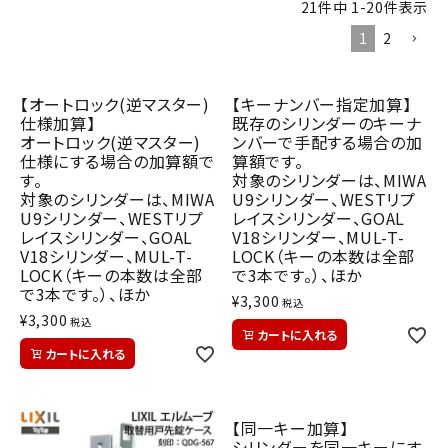
21
件中
1
-
20
件表示
INFORMATION
1
2
ACCOUNT MENU
ようこそ ゲスト 様
【オートロック(逆マスター)
【キーナンバー指定加算】
仕様加算】
既存のシリンダーのキーナ
meeting_room
person
オートロック(逆マスター)
ンバーで手配する場合の加
ログイン
会員登録
仕様にする場合の加算額で
算額です。
す。
対象のシリンダーは、MIWA
対象のシリンダーは、MIWA
U9シリンダー、WESTリプ
U9シリンダー、WESTリプ
レイスシリンダー、GOAL
レイスシリンダー、GOAL
V18シリンダー、MUL-T-
V18シリンダー、MUL-T-
LOCK（キーの本数は全部
LOCK（キーの本数は全部
で3本です。）、ほか
で3本です。）、ほか
¥
3,300
税込
¥
3,300
税込
カートに入れる
カートに入れる
【同一キー加算】
シリンダーを同一キーにす