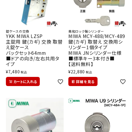
錠ケースの交換
美和ロック製シリンダー
YKK MIWA LZSP
MIWA MCY-488/MCY-489
主錠用 鍵(カギ) 交換 取替
鍵(カギ) 取替え 交換用シ
え錠ケース
リンダー1個タイプ
バックセット64mm
MIWA JNシリンダー仕様
■ドアの向き/左右共用タ
■標準キー3本付き■
イプ
【送料無料】
¥
7,480
¥
22,880
税込
税込
カートに入れる
詳細を見る