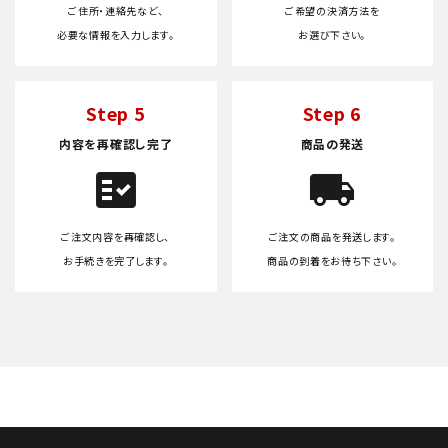
ご住所・連絡先など、
ご希望の決済方法を
必要な情報を入力します。
お選び下さい。
Step 5
Step 6
内容を再確認し完了
商品の発送
fact_check
local_shipping
ご注文内容を再確認し、
ご注文の商品を発送します。
お手続きを完了します。
商品の到着をお待ち下さい。