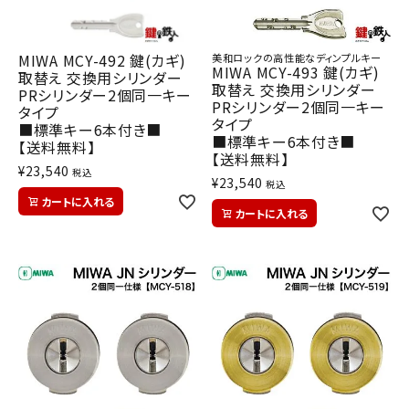
MIWA MCY-492 鍵(カギ)
美和ロックの高性能なディンプルキー
MIWA MCY-493 鍵(カギ)
取替え 交換用シリンダー
取替え 交換用シリンダー
PRシリンダー2個同一キー
PRシリンダー2個同一キー
タイプ
タイプ
■標準キー6本付き■
■標準キー6本付き■
【送料無料】
【送料無料】
¥
23,540
税込
¥
23,540
税込
カートに入れる
カートに入れる