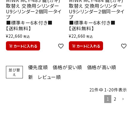
MIWA MCY-485 鍵(カギ)
MIWA MCY-484 鍵(カギ)
取替え 交換用シリンダー
取替え 交換用シリンダー
U9シリンダー2個同一タイ
U9シリンダー2個同一タイ
プ
プ
■標準キー6本付き■
■標準キー6本付き■
【送料無料】
【送料無料】
¥
22,660
¥
22,660
税込
税込
カートに入れる
カートに入れる
優先度順
価格が安い順
価格が高い順
並び替
え
新
レビュー順
21
件中
1
-
20
件表示
1
2