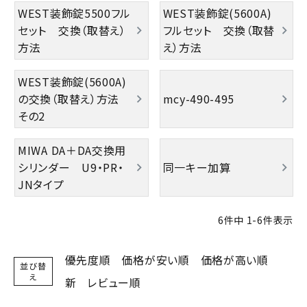
WEST装飾錠5500フル
WEST装飾錠(5600A)
セット 交換（取替え）
フルセット 交換（取替
室内錠
方法
え）方法
ドアノブの交換
WEST装飾錠(5600A)
の交換（取替え）方法
mcy-490-495
レバーハンドル錠の交換
その2
レバーハンドルのみ交換
MIWA DA＋DA交換用
シリンダー U9・PR・
同一キー加算
暗証番号錠
JNタイプ
防犯対策
6
件中
1
-
6
件表示
南京錠
優先度順
価格が安い順
価格が高い順
並び替
え
認知症対策
新
レビュー順