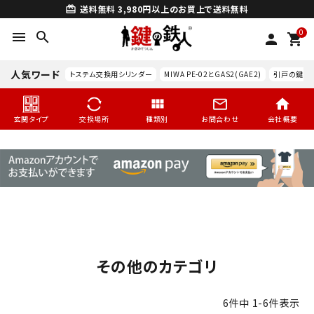
送料無料
3,980円以上のお買上で送料無料
card_giftcard
0
menu
search
person
shopping_cart
人気ワード
トステム交換用シリンダー
MIWA PE-02とGAS2(GAE2)
引戸の鍵交
玄関タイプ
交換場所
種類別
お問合わせ
会社概要
その他のカテゴリ
search
6
件中
1
-
6
件表示
玄関タイプ