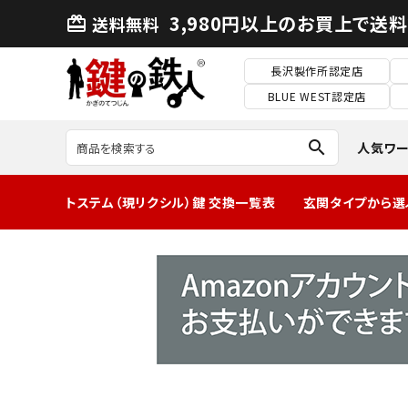
3,980円以上のお買上で送
送料無料
card_giftcard
長沢製作所認定店
BLUE WEST認定店
search
人気ワ
トステム（現リクシル）鍵 交換一覧表
玄関タイプから選
MIWA2ロック玄
関