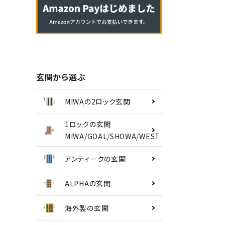
南京錠
認知症対策
INFORMATION
玄関から選ぶ
ACCOUNT MENU
MIWAの2ロック玄関
ようこそ ゲスト 様
1ロックの玄関
MIWA/GOAL/SHOWA/WEST
meeting_room
person
ログイン
会員登録
アンティークの玄関
ALPHAの玄関
海外製の玄関