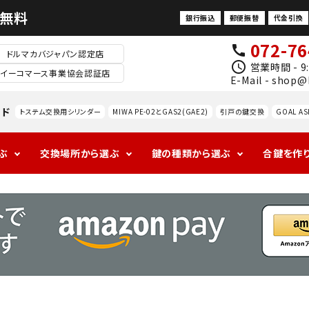
料無料
銀行振込
郵便振替
代金引換
072-76
call
ドルマカバジャパン認定店
schedule
営業時間 - 9:
イーコマース事業協会認証店
E-Mail - shop@
ード
トステム交換用シリンダー
MIWA PE-02とGAS2(GAE2)
引戸の鍵交換
GOAL AS
ぶ
交換場所から選ぶ
鍵の種類から選ぶ
合鍵を作
1ロックの玄関
アンティークの
ALPHAの玄関
海外
ドアノ
レバ
室
防犯対策
玄関
ブ交
ドル
内
換
錠
防犯サ
ムター
ン
MIWA
GOAL