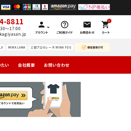
4-8811
0
person
help_outline
mail
shopping_cart
30～17:00
アカウント
ご利用ガイド
お問合わせ
カート
kagiyasan.jp
LX
MIWA LAMA
三協プロセレーネ MIWA FDG
りたい
会社概要
お問い合わせ
製の玄関
引戸
マンション団地
勝手口
ーハン
南京錠
レバーハン
認知症対策
暗証
等
錠の交
ドルのみ交
番号
換
換
錠
ドアガ
ABUS
ードプ
カギと
レート
カード
技研
WEST レバ