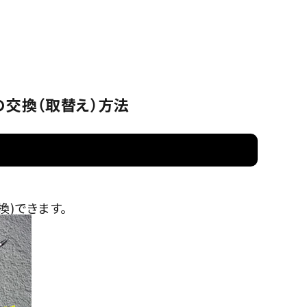
の預り
（GIKEN）
ーハンドル
箱
ーの交換（取替え）方法
換)できます。