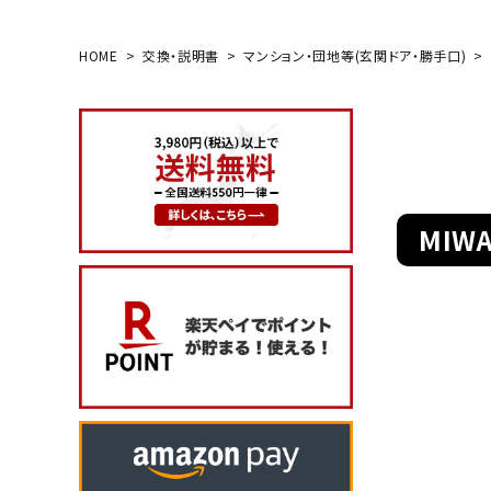
HOME
交換・説明書
マンション・団地等(玄関ドア・勝手口)
search
玄関タイプ
室内錠
MIW
ドアノブの交換
レバーハンドル錠の交換
レバーハンドルのみ交換
暗証番号錠
防犯対策