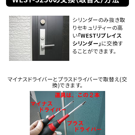
室内錠
シリンダーのみ抜き取
りセキュリティーの高
ドアノブの交換
い
「WESTリプレイス
シリンダー」
に交換す
レバーハンドル錠の交換
ることができます。
レバーハンドルのみ交換
暗証番号錠
マイナスドライバーとプラスドライバーで取替え(交
換)できます。
防犯対策
南京錠
認知症対策