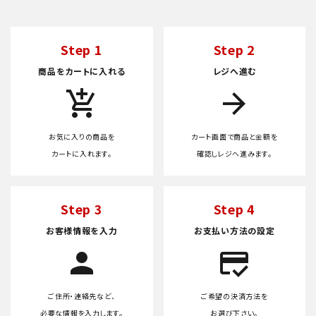
Step 1
Step 2
商品をカートに入れる
レジへ進む
add_shopping_cart
arrow_forward
お気に入りの商品を
カート画面で商品と金額を
カートに入れます。
確認しレジへ進みます。
Step 3
Step 4
お客様情報を入力
お支払い方法の設定
person
credit_score
ご住所・連絡先など、
ご希望の決済方法を
必要な情報を入力します。
お選び下さい。