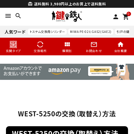
送料無料
3,980円以上のお買上で送料無料
card_giftcard
0
menu
search
person
shopping_cart
人気ワード
トステム交換用シリンダー
MIWA PE-02とGAS2(GAE2)
引戸の鍵交
玄関タイプ
交換場所
種類別
お問合わせ
会社概要
WEST-5250の交換（取替え）方法
search
WEST-5250の交換（取替え）方法
玄関タイプ