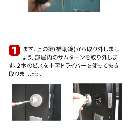
INFORMATION
ACCOUNT MENU
ようこそ ゲスト 様
meeting_room
person
ログイン
会員登録
まず、上の鍵(補助錠)から取り外しまし
ょう。部屋内のサムターンを取り外しま
す。２本のビスを十字ドライバーを使って抜き
取りましょう。