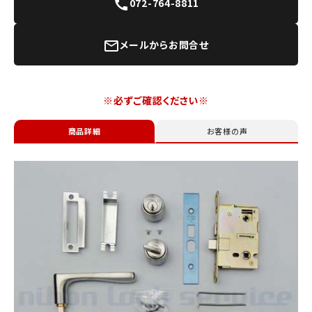
072-764-8811
call
メールからお問合せ
mail_outline
※必ずご確認ください※
商品詳細
お客様の声