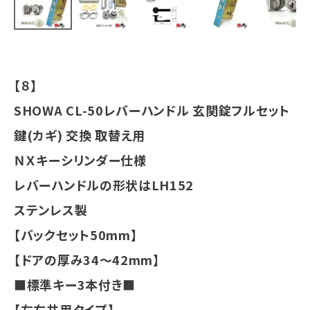
INFORMATION
ACCOUNT MENU
ようこそ ゲスト 様
【８】
meeting_room
person
ログイン
会員登録
SHOWA CL-50レバーハンドル 玄関錠フルセット
鍵(カギ) 交換 取替え用
ＮＸキーシリンダー仕様
レバーハンドルの形状はLH152
ステンレス製
【バックセット50mm】
【ドアの厚み34～42mm】
■標準キー3本付き■
【左右共用タイプ】