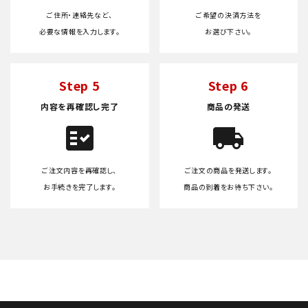
ご住所・連絡先など、
ご希望の決済方法を
必要な情報を入力します。
お選び下さい。
Step 5
Step 6
内容を再確認し完了
商品の発送
fact_check
local_shipping
ご注文内容を再確認し、
ご注文の商品を発送します。
お手続きを完了します。
商品の到着をお待ち下さい。