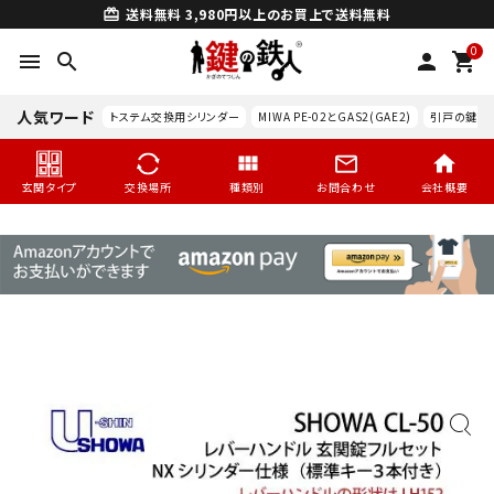
送料無料
3,980円以上のお買上で送料無料
card_giftcard
0
menu
search
person
shopping_cart
人気ワード
トステム交換用シリンダー
MIWA PE-02とGAS2(GAE2)
引戸の鍵交
玄関タイプ
交換場所
種類別
お問合わせ
会社概要
search
玄関タイプ