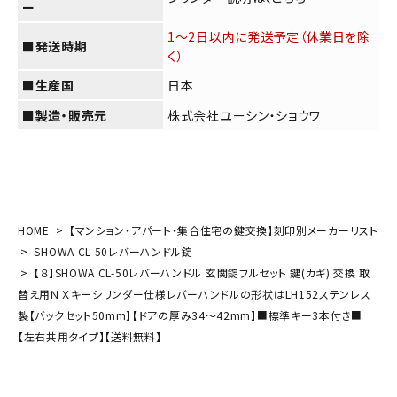
ー
1～2日以内に発送予定（休業日を除
■発送時期
く）
■生産国
日本
■製造・販売元
株式会社ユーシン・ショウワ
HOME
【マンション・アパート・集合住宅の鍵交換】刻印別メーカーリスト
SHOWA CL-50レバーハンドル錠
【８】SHOWA CL-50レバーハンドル 玄関錠フルセット 鍵(カギ) 交換 取
替え用ＮＸキーシリンダー仕様レバーハンドルの形状はLH152ステンレス
製【バックセット50mm】【ドアの厚み34～42mm】■標準キー3本付き■
【左右共用タイプ】【送料無料】