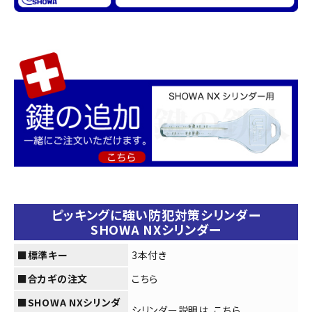
■ドアの厚みは?
(必
須)
カートに入れる
ピッキングに強い防犯対策シリンダー
SHOWA NXシリンダー
■標準キー
3本付き
■合カギの注文
こちら
■SHOWA NXシリンダ
シリンダー説明は、
こちら