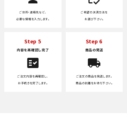
ご住所・連絡先など、
ご希望の決済方法を
必要な情報を入力します。
お選び下さい。
Step 5
Step 6
内容を再確認し完了
商品の発送
fact_check
local_shipping
ご注文内容を再確認し、
ご注文の商品を発送します。
お手続きを完了します。
商品の到着をお待ち下さい。