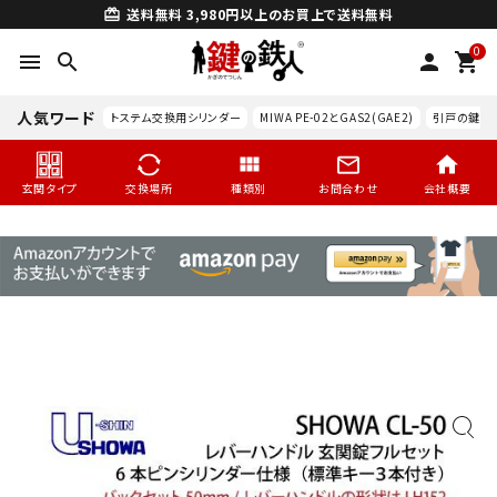
送料無料
3,980円以上のお買上で送料無料
card_giftcard
0
menu
search
person
shopping_cart
人気ワード
トステム交換用シリンダー
MIWA PE-02とGAS2(GAE2)
引戸の鍵交
玄関タイプ
交換場所
種類別
お問合わせ
会社概要
search
玄関タイプ