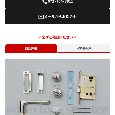
072-764-8811
call
メールからお問合せ
mail_outline
※必ずご確認ください※
商品詳細
お客様の声