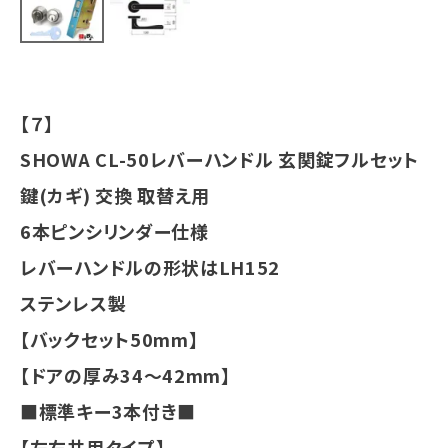
INFORMATION
ACCOUNT MENU
ようこそ ゲスト 様
【７】
meeting_room
person
ログイン
会員登録
SHOWA CL-50レバーハンドル 玄関錠フルセット
鍵(カギ) 交換 取替え用
6本ピンシリンダー仕様
レバーハンドルの形状はLH152
ステンレス製
【バックセット50mm】
【ドアの厚み34～42mm】
■標準キー3本付き■
【左右共用タイプ】