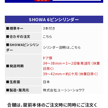
SHOWA 6ピンシリンダー
■標準キー
3本付き
■合カギの注文
こちら
■SHOWAピンシリン
シリンダー説明は、
こちら
ダー
ドア厚
34～38mm＝1〜2日後発送可（休業
■発送時期
日除く）
39～42mm＝約1ケ月（休業日除く）
■生産国
日本
■製造・販売元
株式会社ユーシン・ショウワ
合鍵は、錠前本体のご注文時に同時にご注文く