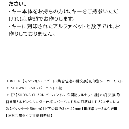
ださい。
・キー本体をお持ちの方は、キーをご持参いただ
ければ、店頭でお作りします。
・キーに刻印されたアルファベットと数字では、お
作りしておりません。
HOME
【マンション・アパート・集合住宅の鍵交換】刻印別メーカーリスト
SHOWA CL-50レバーハンドル錠
【７】SHOWA CL-50レバーハンドル 玄関錠フルセット 鍵(カギ) 交換 取
替え用6本ピンシリンダー仕様レバーハンドルの形状はLH152ステンレス
製【バックセット50mm】【ドアの厚み34～42mm】■標準キー3本付き■
【左右共用タイプ】【送料無料】