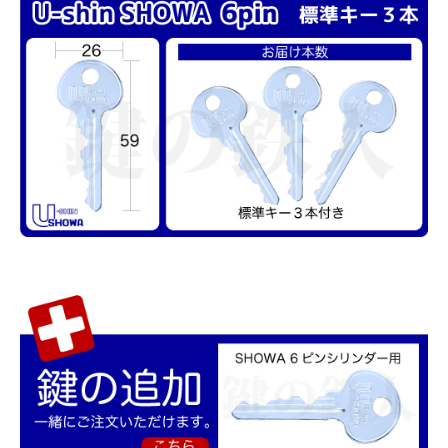
close
■ドアの厚みは?
(必
須)
カートに入れる