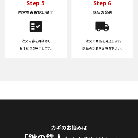
Step 5
Step 6
内容を再確認し完了
商品の発送
fact_check
local_shipping
ご注文内容を再確認し、
ご注文の商品を発送します。
お手続きを完了します。
商品の到着をお待ち下さい。