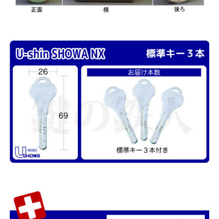
close
■ドアの厚みは?
(必