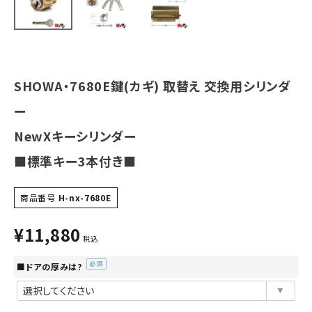
INFORMATION
ACCOUNT MENU
ようこそ ゲスト 様
SHOWA・7680E鍵(カギ) 取替え 交換用シリンダ
meeting_room
person
ログイン
会員登録
ー
NewXキーシリンダー
■標準キー3本付き■
商品番号
H-nx-7680E
¥
11,880
税込
■ドアの厚みは?
(必
須)