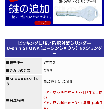
須)
カートに入れる
ピッキングに強い防犯対策シリンダー
U-shin SHOWA（ユーシンショウワ） NXシリンダ
ー
■標準キー
3本付き
■合カギの注文
こちら
■SHOWA NXシリン
商品説明は、
こちら
ダー
ドアの厚み36mm＝3～7日（休業日除
く）
■発送時期
ドアの厚み40mm＝3～4週間（休業日
除く）