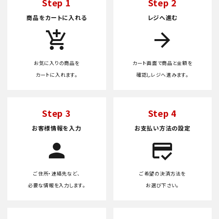
Step 1
Step 2
商品をカートに入れる
レジへ進む
add_shopping_cart
arrow_forward
お気に入りの商品を
カート画面で商品と金額を
カートに入れます。
確認しレジへ進みます。
Step 3
Step 4
お客様情報を入力
お支払い方法の設定
person
credit_score
ご住所・連絡先など、
ご希望の決済方法を
必要な情報を入力します。
お選び下さい。