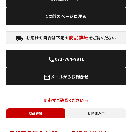
1つ前のページに戻る
商品詳細
お届けの目安は下記の
をご覧ください
local_shipping
072-764-8811
call
メールからお問合せ
mail_outline
※必ずご確認ください※
商品詳細
お客様の声