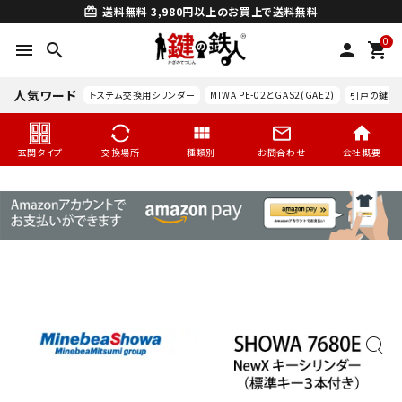
送料無料
3,980円以上のお買上で送料無料
card_giftcard
0
menu
search
person
shopping_cart
人気ワード
トステム交換用シリンダー
MIWA PE-02とGAS2(GAE2)
引戸の鍵交
玄関タイプ
交換場所
種類別
お問合わせ
会社概要
search
玄関タイプ