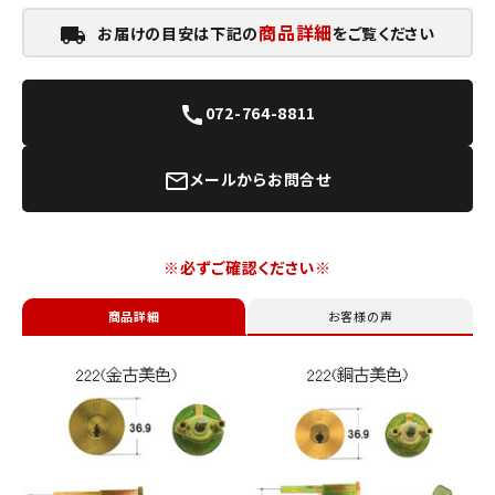
商品詳細
お届けの目安は下記の
をご覧ください
local_shipping
072-764-8811
call
メールからお問合せ
mail_outline
※必ずご確認ください※
商品詳細
お客様の声