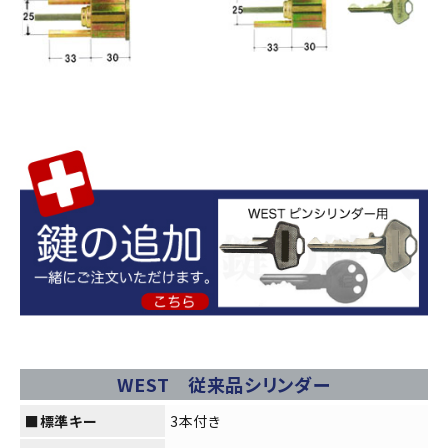
WEST 従来品シリンダー
close
■標準キー
3本付き
■シリンダーの色は?