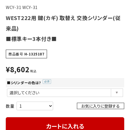
INFORMATION
WCY-31 WCY-31
WEST222用 鍵(カギ) 取替え 交換シリンダー(従
ACCOUNT MENU
ようこそ ゲスト 様
来品)
■標準キー3本付き■
meeting_room
person
ログイン
会員登録
商品番号
H-1325187
¥
8,602
税込
■シリンダーの色は?
(必
須)
お気に入りに登録する
カートに入れる