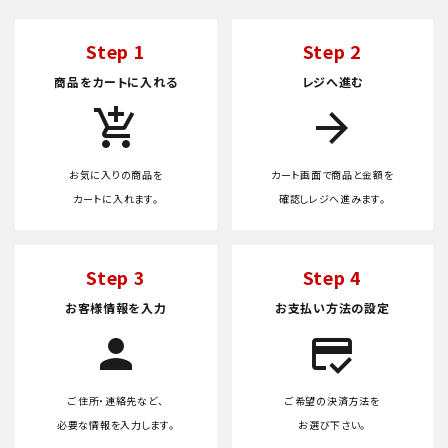
Step 1
Step 2
商品をカートに入れる
レジへ進む
add_shopping_cart
arrow_forward
お気に入りの商品を
カート画面で商品と金額を
カートに入れます。
確認しレジへ進みます。
Step 3
Step 4
お客様情報を入力
お支払い方法の設定
person
credit_score
ご住所・連絡先など、
ご希望の決済方法を
必要な情報を入力します。
お選び下さい。