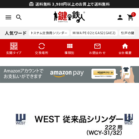
送料無料
3,980円以上のお買上で送料無料
card_giftcard
0
menu
search
person
shopping_cart
人気ワード
トステム交換用シリンダー
MIWA PE-02とGAS2(GAE2)
引戸の鍵交
玄関タイプ
交換場所
種類別
お問合わせ
会社概要
search
玄関タイプ