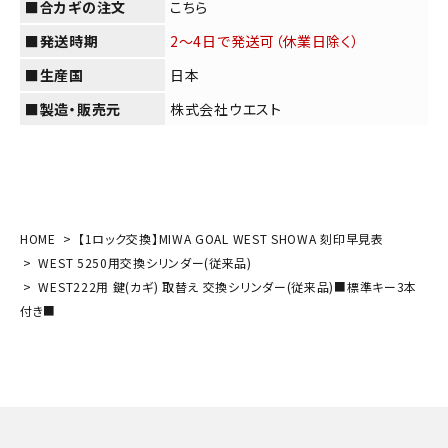
■合カギの注文
こちら
(必
須)
■発送時期
2～4日で発送可（休業日除く）
■生産国
日本
■製造・販売元
株式会社ウエスト
カートに入れる
HOME
【1ロック交換】MIWA GOAL WEST SHOWA 刻印早見表
WEST 5250用交換シリンダー(従来品)
WEST222用 鍵(カギ) 取替え 交換シリンダー(従来品)■標準キー3本
付き■