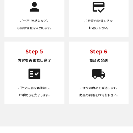
person
credit_score
ご住所・連絡先など、
ご希望の決済方法を
必要な情報を入力します。
お選び下さい。
Step 5
Step 6
内容を再確認し完了
商品の発送
fact_check
local_shipping
ご注文内容を再確認し、
ご注文の商品を発送します。
お手続きを完了します。
商品の到着をお待ち下さい。