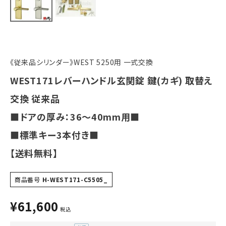
INFORMATION
ACCOUNT MENU
ようこそ ゲスト 様
《従来品シリンダー》WEST 5250用 一式交換
meeting_room
person
ログイン
会員登録
WEST171レバーハンドル玄関錠 鍵(カギ) 取替え
交換 従来品
■ドアの厚み：36～40mm用■
■標準キー3本付き■
【送料無料】
商品番号
H-WEST171-C5505_
¥
61,600
税込