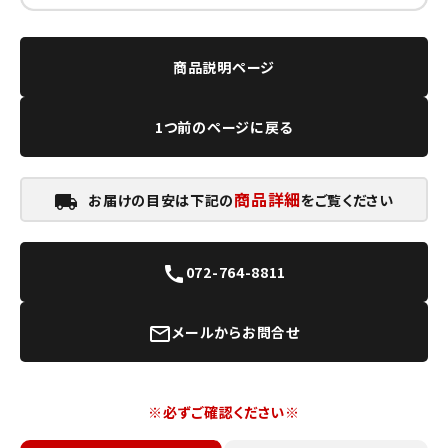
商品説明ページ
1つ前のページに戻る
商品詳細
お届けの目安は下記の
をご覧ください
local_shipping
072-764-8811
call
メールからお問合せ
mail_outline
※必ずご確認ください※