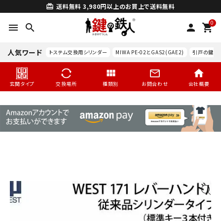
送料無料
3,980円以上のお買上で送料無料
card_giftcard
0
menu
search
person
shopping_cart
人気ワード
トステム交換用シリンダー
MIWA PE-02とGAS2(GAE2)
引戸の鍵交
玄関タイプ
交換場所
種類別
お問合わせ
会社概要
search
玄関タイプ