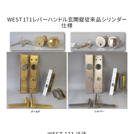
WEST171レバーハンドル玄関錠従来品シリンダー
仕様
close
■シリンダーの色は?
(必
須)
カートに入れる
WEST 171 寸法