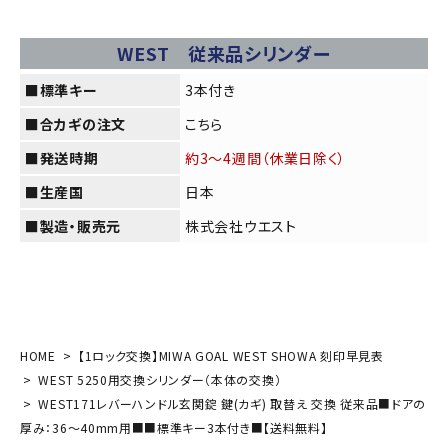
WEST 従来品シリンダー
■標準キー
3本付き
■合カギの注文
こちら
■発送時期
約3～4週間（休業日除く）
■生産国
日本
■製造・販売元
株式会社ウエスト
HOME
【1ロック交換】MIWA GOAL WEST SHOWA 刻印早見表
WEST 5250用交換シリンダー（本体の交換）
WEST171レバーハンドル玄関錠 鍵(カギ) 取替え 交換 従来品■ドアの
厚み：36～40mm用■■標準キー3本付き■【送料無料】