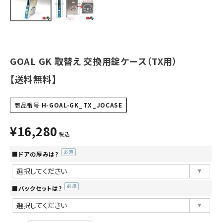
INFORMATION
ACCOUNT MENU
ようこそ ゲスト 様
GOAL GK 取替え 交換用錠ケース（TX用）
meeting_room
person
ログイン
会員登録
【送料無料】
商品番号
H-GOAL-GK_TX_JOCASE
¥
16,280
税込
■ドアの厚みは?
(必
須)
■バックセットは?
(必
須)