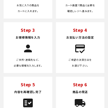
お気に入りの商品を
カート画面で商品と金額を
カートに入れます。
確認しレジへ進みます。
Step 3
Step 4
お客様情報を入力
お支払い方法の設定
person
credit_score
ご住所・連絡先など、
ご希望の決済方法を
必要な情報を入力します。
お選び下さい。
Step 5
Step 6
内容を再確認し完了
商品の発送
fact_check
local_shipping