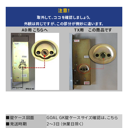
注意！
取外して、ココを確認しましょう。
カートに入れる
外観は同じですが、この部分が微妙に違います。
AD用 こちらへ
TX用 この商品です
■錠ケース図面
GOAL GK錠ケース
サイズ確認は、こちら
■発送時期
2～3日（休業日除く）