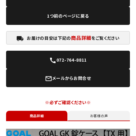
1つ前のページに戻る
商品詳細
お届けの目安は下記の
をご覧ください
local_shipping
072-764-8811
call
メールからお問合せ
mail_outline
※必ずご確認ください※
商品詳細
お客様の声