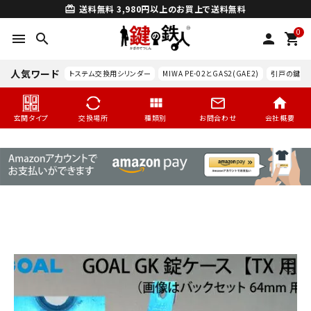
送料無料
3,980円以上のお買上で送料無料
card_giftcard
0
menu
search
person
shopping_cart
人気ワード
トステム交換用シリンダー
MIWA PE-02とGAS2(GAE2)
引戸の鍵交
玄関タイプ
交換場所
種類別
お問合わせ
会社概要
search
玄関タイプ