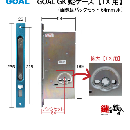
close
■ドアの厚みは?
(必
須)
■バックセットは?
(必
須)