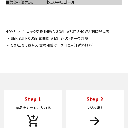
■製造・販売元
株式会社ゴール
HOME
【1ロック交換】MIWA GOAL WEST SHOWA 刻印早見表
SEKISUI HOUSE 玄関錠 WESTシリンダーの交換
GOAL GK 取替え 交換用錠ケース（TX用）【送料無料】
Step 1
Step 2
商品をカートに入れる
レジへ進む
add_shopping_cart
arrow_forward