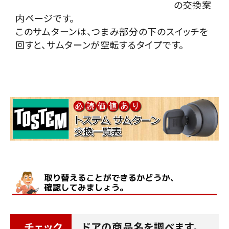
の交換案
INFORMATION
内ページです。
このサムターンは、つまみ部分の下のスイッチを
ACCOUNT MENU
回すと、サムターンが空転するタイプです。
ようこそ ゲスト 様
meeting_room
person
ログイン
会員登録
チェック
ドアの商品名を調べます。