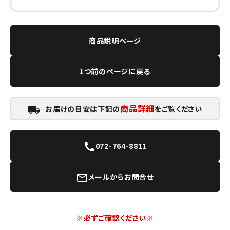
商品説明ページ
1つ前のページに戻る
商品詳細
お届けの目安は下記の
をご覧ください
local_shipping
072-764-8811
call
メールからお問合せ
mail_outline
※必ずご確認ください※