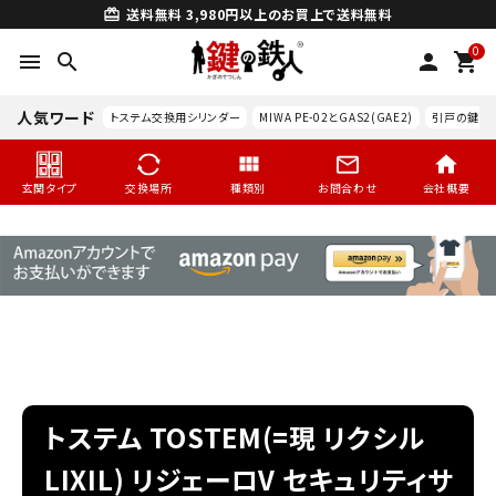
送料無料
3,980円以上のお買上で送料無料
card_giftcard
0
menu
search
person
shopping_cart
人気ワード
トステム交換用シリンダー
MIWA PE-02とGAS2(GAE2)
引戸の鍵交
玄関タイプ
交換場所
種類別
お問合わせ
会社概要
search
トステム TOSTEM(=現 リクシル
LIXIL) リジェーロV セキュリティサ
玄関タイプ