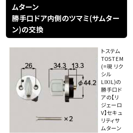
ムターン
室内錠
勝手口ドア内側のツマミ(サムター
ン)の交換
ドアノブの交換
レバーハンドル錠の交換
トステム
TOSTEM
レバーハンドルのみ交換
(=現 リク
シル
暗証番号錠
LIXIL)の
勝手口ド
防犯対策
アの【リ
ジェーロ
南京錠
V】セキュ
リティサ
認知症対策
ムターン