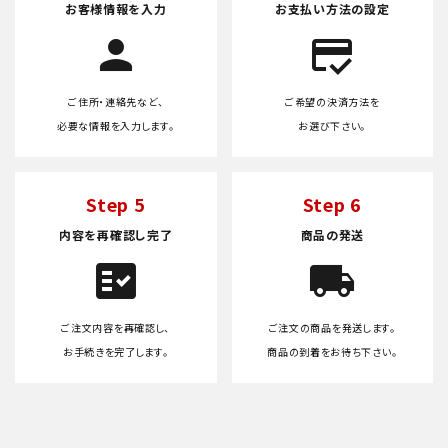
お客様情報を入力
お支払い方法の設定
person
credit_score
ご住所・連絡先など、
ご希望の決済方法を
必要な情報を入力します。
お選び下さい。
Step 5
Step 6
内容を再確認し完了
商品の発送
fact_check
local_shipping
ご注文内容を再確認し、
ご注文の商品を発送します。
お手続きを完了します。
商品の到着をお待ち下さい。