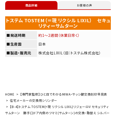
商品詳細
お客様の声
トステム TOSTEM（＝現 リクシル LIXIL） セキュ
リティーサムターン
■発送時期
約1～2週間（休業日除く）
■生産国
日本
■製造・販売元
株式会社LIXIL（旧：トステム株式会社）
HOME
【専門家監修】ひと目でわかるMIWA・サッシ鍵交換刻印早見表
住宅メーカーの交換用シリンダー
【B-4】トステム TOSTEM(=現 リクシル LIXIL)リジェーロV セキュリティ
サムターン 勝手口ドア内側のツマミ(サムターン)の交換・取替え シルバー