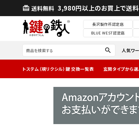
3,980円以上のお買上で送
送料無料
card_giftcard
長沢製作所認定店
BLUE WEST認定店
search
人気ワ
トステム（現リクシル）鍵 交換一覧表
玄関タイプから選
MIWA2ロック玄
関