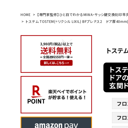
HOME
【専門家監修】ひと目でわかるMIWA・サッシ鍵交換刻印早
search
トステム TOSTEM(=リクシル LIXIL) BFプレナス2 ドア厚40
玄関タイプ
トステム
室内錠
ドアノブの交換
トステ
ドアの
レバーハンドル錠の交換
玄関ド
レバーハンドルのみ交換
フロ
暗証番号錠
フロ
防犯対策