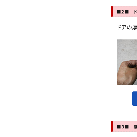
■２■ 
ドアの厚
■３■ 