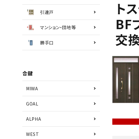
トス
引違戸
BF
マンション・団地等
交
勝手口
合鍵
MIWA
GOAL
ALPHA
WEST