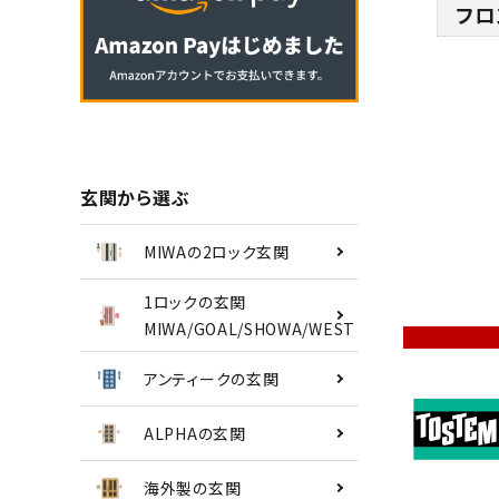
フロ
南京錠
認知症対策
INFORMATION
玄関から選ぶ
ACCOUNT MENU
ようこそ ゲスト 様
MIWAの2ロック玄関
1ロックの玄関
meeting_room
person
ログイン
会員登録
MIWA/GOAL/SHOWA/WEST
アンティークの玄関
ALPHAの玄関
海外製の玄関