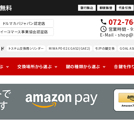
料無料
銀行振込
郵便振替
代金引換
072-76
call
ドルマカバジャパン認定店
schedule
営業時間 - 9:
イーコマース事業協会認証店
E-Mail - shop@
ード
トステム交換用シリンダー
MIWA PE-02とGAS2(GAE2)
引戸の鍵交換
GOAL AS
ぶ
交換場所から選ぶ
鍵の種類から選ぶ
合鍵を作
1ロックの玄関
アンティークの
ALPHAの玄関
海外
ドアノ
レバ
室
防犯対策
玄関
ブ交
ドル
内
換
錠
防犯サ
ムター
ン
MIWA
GOAL