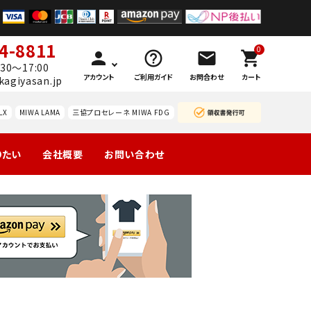
4-8811
0
person
help_outline
mail
shopping_cart
30～17:00
アカウント
ご利用ガイド
お問合わせ
カート
kagiyasan.jp
LX
MIWA LAMA
三協プロセレーネ MIWA FDG
りたい
会社概要
お問い合わせ
製の玄関
引戸
マンション団地
勝手口
ーハン
南京錠
レバーハン
認知症対策
暗証
等
錠の交
ドルのみ交
番号
換
換
錠
ドアガ
ABUS
ードプ
カギと
レート
カード
技研
WEST レバ