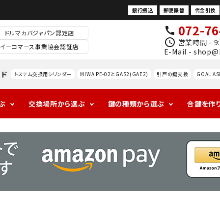
銀行振込
郵便振替
代金引換
072-76
call
ドルマカバジャパン認定店
schedule
営業時間 - 9:
イーコマース事業協会認証店
E-Mail - shop@
ード
トステム交換用シリンダー
MIWA PE-02とGAS2(GAE2)
引戸の鍵交換
GOAL AS
ぶ
交換場所から選ぶ
鍵の種類から選ぶ
合鍵を作
1ロックの玄関
アンティークの
ALPHAの玄関
海外
ドアノ
レバ
室
防犯対策
玄関
ブ交
ドル
内
換
錠
防犯サ
ムター
MIWA
GOAL
ン