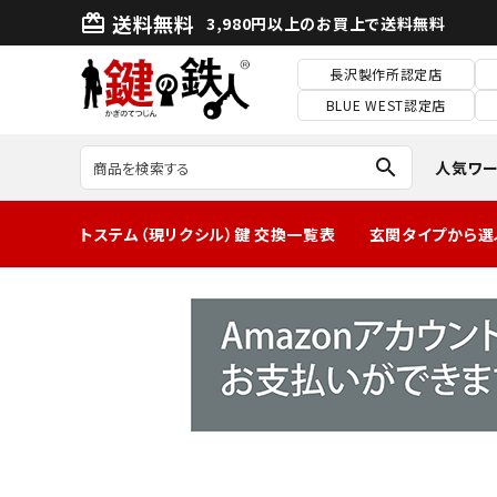
送料無料
card_giftcard
3,980円以上のお買上で送料無料
長沢製作所認定店
BLUE WEST認定店
search
人気ワ
トステム（現リクシル）鍵 交換一覧表
玄関タイプから選
MIWA2ロック玄
関