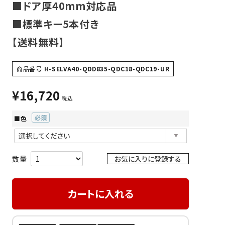
■ドア厚40mm対応品
■標準キー5本付き
【送料無料】
商品番号
H-SELVA40-QDD835-QDC18-QDC19-UR
¥
16,720
税込
■色
(必
須)
お気に入りに登録する
カートに入れる