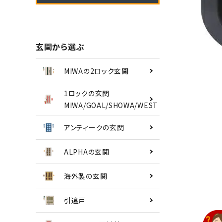
南京錠
認知症対策
玄関から選ぶ
INFORMATION
MIWAの2ロック玄関
ACCOUNT MENU
1ロックの玄関
ようこそ ゲスト 様
MIWA/GOAL/SHOWA/WEST
アンティークの玄関
meeting_room
person
ログイン
会員登録
ALPHAの玄関
海外製の玄関
引違戸