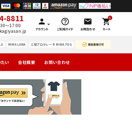
4-8811
0
person
help_outline
mail
shopping_cart
30～17:00
アカウント
ご利用ガイド
お問合わせ
カート
kagiyasan.jp
LX
MIWA LAMA
三協プロセレーネ MIWA FDG
りたい
会社概要
お問い合わせ
製の玄関
引戸
マンション団地
勝手口
ーハン
南京錠
レバーハン
認知症対策
暗証
等
錠の交
ドルのみ交
番号
換
換
錠
ドアガ
ABUS
ードプ
カギと
技研
WEST レバ
レート
カード
（GIKEN）
ーハンドル
の預り