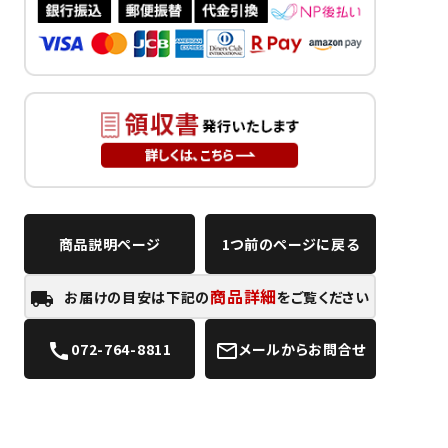
商品説明ページ
1つ前のページに戻る
商品詳細
お届けの目安は下記の
をご覧ください
local_shipping
072-764-8811
メールからお問合せ
call
mail_outline