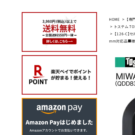
search
HOME
【専
トステム TO
【126-C】
玄関タイプ
mm対応品■標
室内錠
ドアノブの交換
レバーハンドル錠の交換
レバーハンドルのみ交換
暗証番号錠
防犯対策