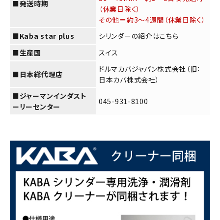
■発送時期
（休業日除く）
その他＝約3～4週間（休業日除く）
■Kaba star plus
シリンダーの紹介は
こちら
■生産国
スイス
ドルマカバジャパン株式会社（旧：
■日本総代理店
日本カバ株式会社）
■ジャーマンインダスト
045-931-8100
ーリーセンター
close
■ドアの厚みは?
(必
須)