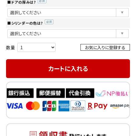
■ドアの厚みは?
(必
須)
■シリンダーの色は?
(必
須)
お気に入りに登録する
カートに入れる