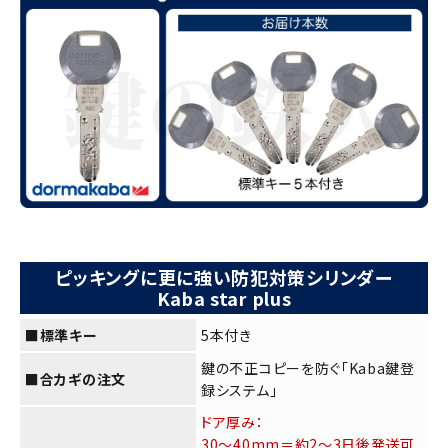
ピッキングに更に強い防犯対策シリンダー
Kaba star plus
■標準キー
5本付き
鍵の不正コピーを防ぐ「Kaba鍵登
■合カギの注文
録システム」
ドア厚み：
30～40mm＝約2～3日後発送可