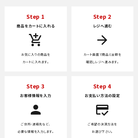
Step 1
Step 2
商品をカートに入れる
レジへ進む
add_shopping_cart
arrow_forward
お気に入りの商品を
カート画面で商品と金額を
カートに入れます。
確認しレジへ進みます。
Step 3
Step 4
お客様情報を入力
お支払い方法の設定
person
credit_score
ご住所・連絡先など、
ご希望の決済方法を
必要な情報を入力します。
お選び下さい。