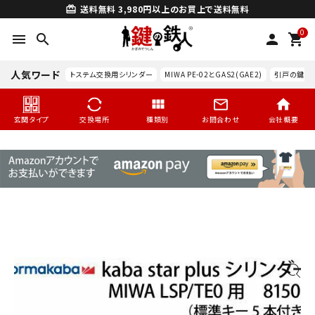
送料無料
3,980円以上のお買上で送料無料
card_giftcard
0
menu
search
person
shopping_cart
人気ワード
トステム交換用シリンダー
MIWA PE-02とGAS2(GAE2)
引戸の鍵交
玄関タイプ
交換場所
種類別
お問合わせ
会社概要
search
玄関タイプ