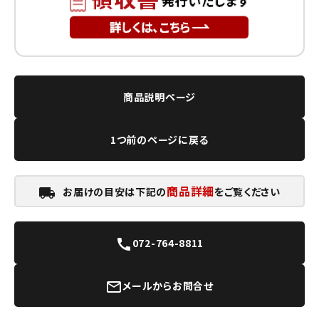
商品説明ページ
1つ前のページに戻る
商品詳細
お届けの目安は下記の
をご覧ください
local_shipping
072-764-8811
call
メールからお問合せ
mail_outline