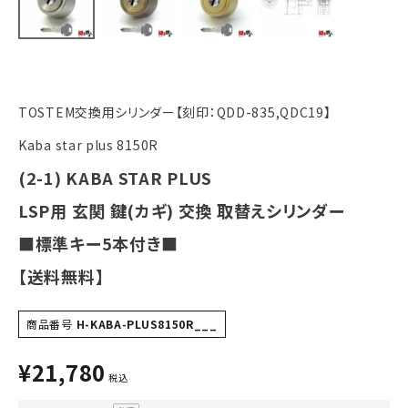
INFORMATION
ACCOUNT MENU
ようこそ ゲスト 様
TOSTEM交換用シリンダー【刻印：QDD-835,QDC19】
meeting_room
person
ログイン
会員登録
Kaba star plus 8150R
(2-1) KABA STAR PLUS
LSP用 玄関 鍵(カギ) 交換 取替えシリンダー
■標準キー5本付き■
【送料無料】
商品番号
H-KABA-PLUS8150R___
¥
21,780
税込