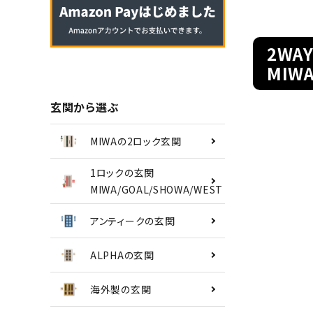
南京錠
2WA
認知症対策
MIW
INFORMATION
玄関から選ぶ
ACCOUNT MENU
MIWAの2ロック玄関
ようこそ ゲスト 様
1ロックの玄関
MIWA/GOAL/SHOWA/WEST
meeting_room
person
ログイン
会員登録
アンティークの玄関
ALPHAの玄関
海外製の玄関