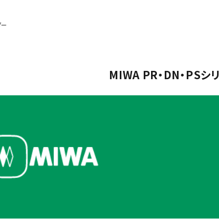
ダー
MIWA PR・DN・PS