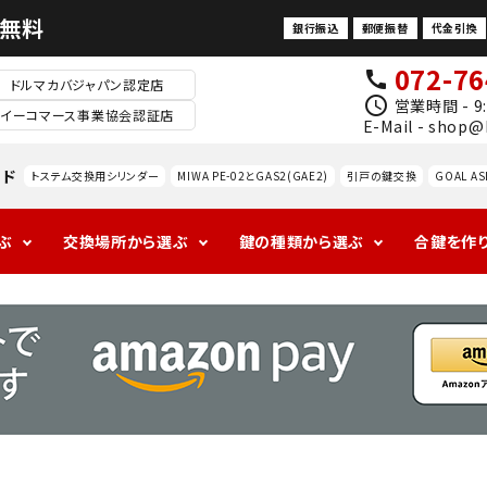
料無料
銀行振込
郵便振替
代金引換
072-76
call
ドルマカバジャパン認定店
schedule
営業時間 - 9:
イーコマース事業協会認証店
E-Mail - shop@
ード
トステム交換用シリンダー
MIWA PE-02とGAS2(GAE2)
引戸の鍵交換
GOAL AS
ぶ
交換場所から選ぶ
鍵の種類から選ぶ
合鍵を作
1ロックの玄関
アンティークの
ALPHAの玄関
海外
ドアノ
レバ
室
防犯対策
玄関
ブ交
ドル
内
換
錠
防犯サ
ムター
ン
MIWA
GOAL