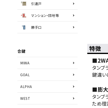
引違戸
マンション・団地等
勝手口
特徴
合鍵
■2W
MIWA
タンブ
鍵違いは
GOAL
ALPHA
■膨
タンブ
WEST
ため理