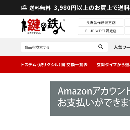
3,980円以上のお買上で送
送料無料
card_giftcard
長沢製作所認定店
BLUE WEST認定店
search
人気ワ
トステム（現リクシル）鍵 交換一覧表
玄関タイプから選
MIWA2ロック玄
関