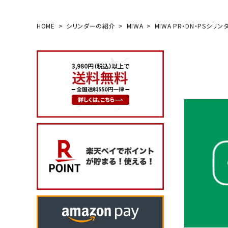
HOME
シリンダーの紹介
MIWA
MIWA PR・DN・PSシリン
search
玄関タイプ
室内錠
ドアノブの交換
レバーハンドル錠の交換
レバーハンドルのみ交換
暗証番号錠
防犯対策