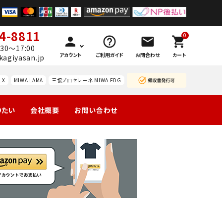
4-8811
0
person
help_outline
mail
shopping_cart
30～17:00
アカウント
ご利用ガイド
お問合わせ
カート
kagiyasan.jp
LX
MIWA LAMA
三協プロセレーネ MIWA FDG
りたい
会社概要
お問い合わせ
製の玄関
引戸
マンション団地
勝手口
ーハン
南京錠
レバーハン
認知症対策
暗証
等
錠の交
ドルのみ交
番号
換
換
錠
ドアガ
ABUS
ードプ
カギと
レート
カード
技研
WEST レバ