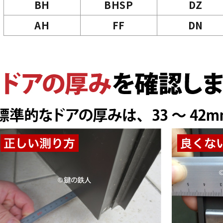
BH
BHSP
DZ
AH
FF
DN