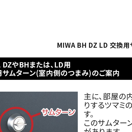
MIWA BH DZ LD 交
A DZやBHまたは、LD用
用サムターン(室内側のつまみ)のご案内
主に、部屋の
りするツマミの
す。
このサムター
があります。