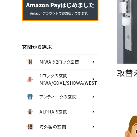
南京錠
認知症対策
INFORMATION
玄関から選ぶ
ACCOUNT MENU
MIWAの2ロック玄関
ようこそ ゲスト 様
取替
1ロックの玄関
MIWA/GOAL/SHOWA/WEST
meeting_room
person
ログイン
会員登録
アンティークの玄関
ALPHAの玄関
海外製の玄関