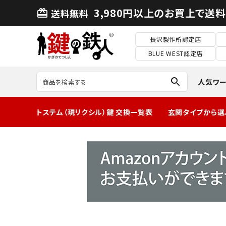
3,980円以上のお買上で送
送料無料
card_giftcard
長沢製作所認定店
BLUE WEST認定店
search
人気ワ
トステム（現リクシル）鍵 交換一覧表
玄関タイプから選
MIWA2ロック玄
関