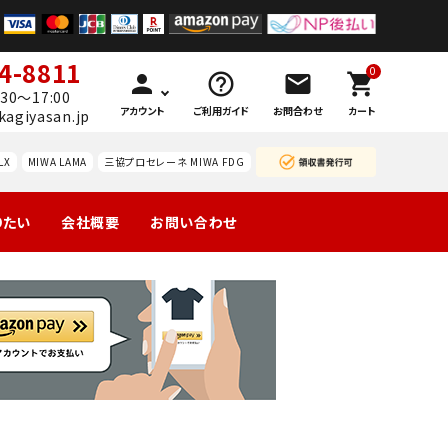
4-8811
0
person
help_outline
mail
shopping_cart
30～17:00
アカウント
ご利用ガイド
お問合わせ
カート
kagiyasan.jp
LX
MIWA LAMA
三協プロセレーネ MIWA FDG
りたい
会社概要
お問い合わせ
製の玄関
引戸
マンション団地
勝手口
ーハン
南京錠
レバーハン
認知症対策
暗証
等
錠の交
ドルのみ交
番号
換
換
錠
ドアガ
ABUS
ードプ
カギと
レート
カード
技研
WEST レバ