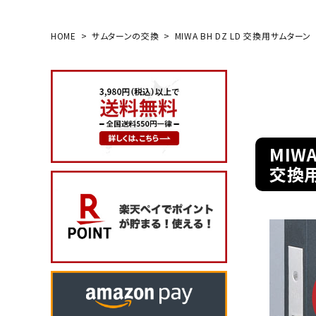
HOME
サムターンの交換
MIWA BH DZ LD 交換用サムターン
search
玄関タイプ
室内錠
MIW
ドアノブの交換
交換
レバーハンドル錠の交換
レバーハンドルのみ交換
暗証番号錠
防犯対策