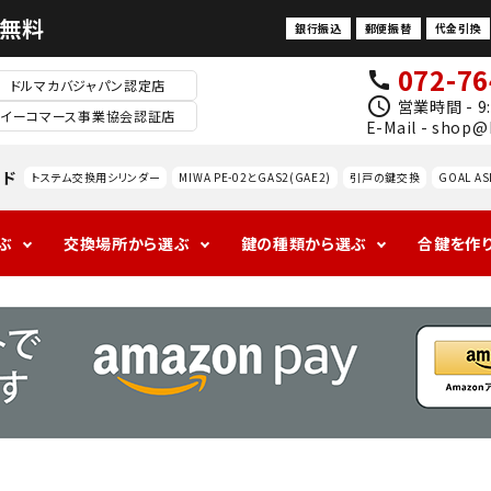
料無料
銀行振込
郵便振替
代金引換
072-76
call
ドルマカバジャパン認定店
schedule
営業時間 - 9:
イーコマース事業協会認証店
E-Mail - shop@
ード
トステム交換用シリンダー
MIWA PE-02とGAS2(GAE2)
引戸の鍵交換
GOAL AS
ぶ
交換場所から選ぶ
鍵の種類から選ぶ
合鍵を作
1ロックの玄関
アンティークの
ALPHAの玄関
海外
ドアノ
レバ
室
防犯対策
玄関
ブ交
ドル
内
換
錠
防犯サ
ムター
ン
MIWA
GOAL