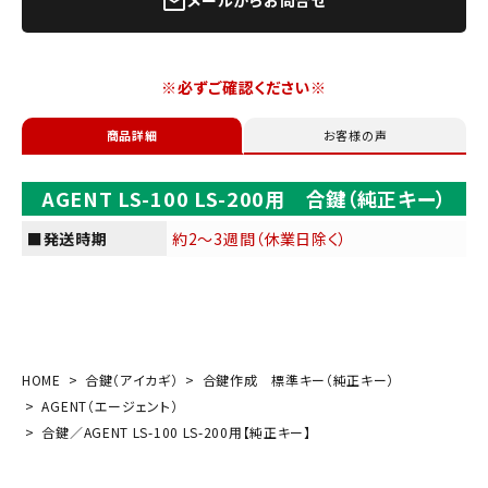
mail_outline
※必ずご確認ください※
商品詳細
お客様の声
AGENT LS-100 LS-200用 合鍵（純正キー）
■発送時期
約2～3週間（休業日除く）
HOME
合鍵（アイカギ）
合鍵作成 標準キー（純正キー）
AGENT（エージェント）
合鍵／AGENT LS-100 LS-200用【純正キー】