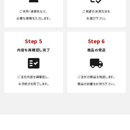
ご住所・連絡先など、
ご希望の決済方法を
必要な情報を入力します。
お選び下さい。
Step 5
Step 6
内容を再確認し完了
商品の発送
fact_check
local_shipping
ご注文内容を再確認し、
ご注文の商品を発送します。
お手続きを完了します。
商品の到着をお待ち下さい。