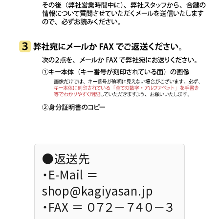
●返送先
・E-Mail ＝
shop@kagiyasan.jp
・FAX ＝ ０７２－７４０－３