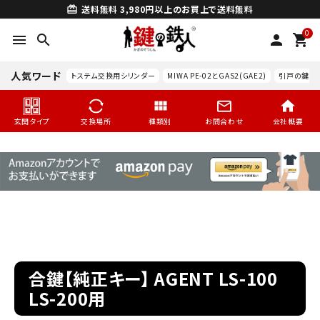
送料無料
3,980円以上のお買上で送料無料
card_giftcard
0
menu
search
person
shopping_cart
人気ワード
トステム交換用シリンダー
MIWA PE-02とGAS2(GAE2)
引戸の鍵交
玄関タイプ
交換場所
種類別
お問合わせ
会社概要
search
合鍵【純正キー】 AGENT LS-100
LS-200用
玄関タイプ