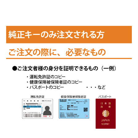
INFORMATION
ACCOUNT MENU
ようこそ ゲスト 様
meeting_room
person
ログイン
会員登録