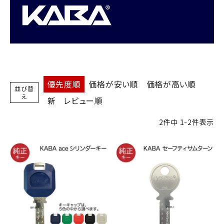
室内錠
ドアノブの交換
レバーハンドル錠の交換
優先度順
価格が安い順
価格が高い順
並び替
え
新
レビュー順
レバーハンドルのみ交換
2
件中
1
-
2
件表示
暗証番号錠
防犯対策
南京錠
認知症対策