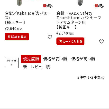
INFORMATION
合鍵／Kaba ace(カバエー
合鍵／KABA Safety
ACCOUNT MENU
ス)
Thumbturn カバ・セーフ
ようこそ ゲスト 様
【純正キー】
ティサムターン用
【純正キー】
¥
2,640
税込
¥
2,640
meeting_room
person
税込
ログイン
会員登録
詳細を見る
カートに入れる
優先度順
価格が安い順
価格が高い順
並び替
え
新
レビュー順
2
件中
1
-
2
件表示