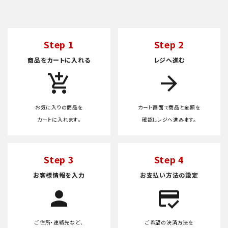
Step 1
Step 2
商品をカートに入れる
レジへ進む
add_shopping_cart
arrow_forward
お気に入りの商品を
カート画面で商品と金額を
カートに入れます。
確認しレジへ進みます。
Step 3
Step 4
お客様情報を入力
お支払い方法の設定
person
credit_score
ご住所・連絡先など、
ご希望の決済方法を