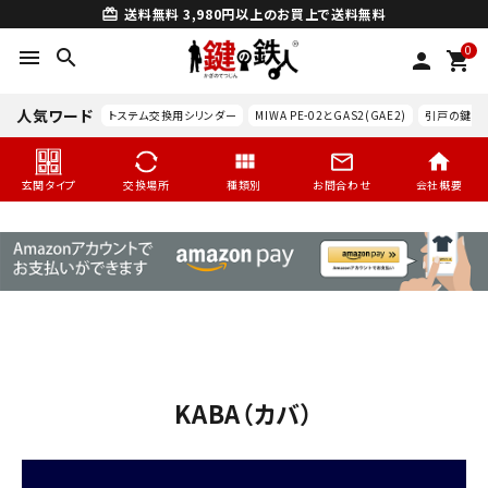
送料無料
3,980円以上のお買上で送料無料
card_giftcard
0
menu
search
person
shopping_cart
人気ワード
トステム交換用シリンダー
MIWA PE-02とGAS2(GAE2)
引戸の鍵交
玄関タイプ
交換場所
種類別
お問合わせ
会社概要
KABA（カバ）
search
玄関タイプ