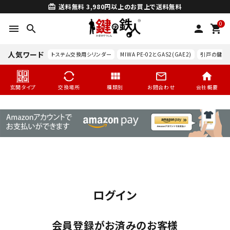
送料無料
3,980円以上のお買上で送料無料
card_giftcard
0
menu
search
person
shopping_cart
人気ワード
トステム交換用シリンダー
MIWA PE-02とGAS2(GAE2)
引戸の鍵交
玄関タイプ
交換場所
種類別
お問合わせ
会社概要
ログイン
search
会員登録がお済みのお客様
玄関タイプ