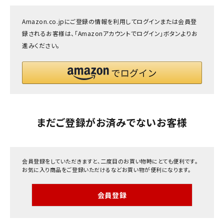
INFORMATION
Amazon.co.jpにご登録の情報を利用してログインまたは会員登
ACCOUNT MENU
録されるお客様は、「Amazonアカウントでログイン」ボタンよりお
ようこそ ゲスト 様
進みください。
meeting_room
person
ログイン
会員登録
まだご登録がお済みでないお客様
会員登録をしていただきますと、二度目のお買い物時にとても便利です。
お気に入り商品をご登録いただけるなどお買い物が便利になります。
会員登録