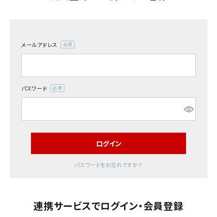
室内錠
メールアドレス
ドアノブの交換
(必
須)
レバーハンドル錠の交換
パスワード
(必
レバーハンドルのみ交換
須)
暗証番号錠
ログイン
防犯対策
パスワードをお忘れですか？
南京錠
認知症対策
連携サービスでログイン・会員登録