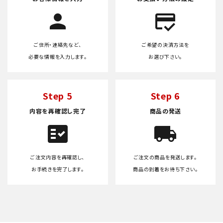
person
credit_score
ご住所・連絡先など、
ご希望の決済方法を
必要な情報を入力します。
お選び下さい。
Step 5
Step 6
内容を再確認し完了
商品の発送
fact_check
local_shipping
ご注文内容を再確認し、
ご注文の商品を発送します。
お手続きを完了します。
商品の到着をお待ち下さい。