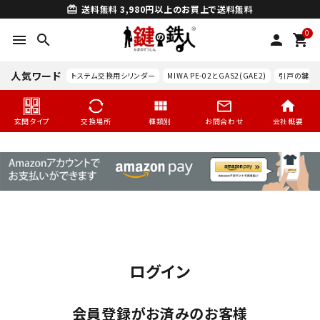
送料無料
3,980円以上のお買上で送料無料
card_giftcard
0
menu
search
person
shopping_cart
人気ワード
トステム交換用シリンダー
MIWA PE-02とGAS2(GAE2)
引戸の鍵交
玄関タイプ
交換場所
種類別
お問合わせ
会社概要
ログイン
search
会員登録がお済みのお客様
玄関タイプ