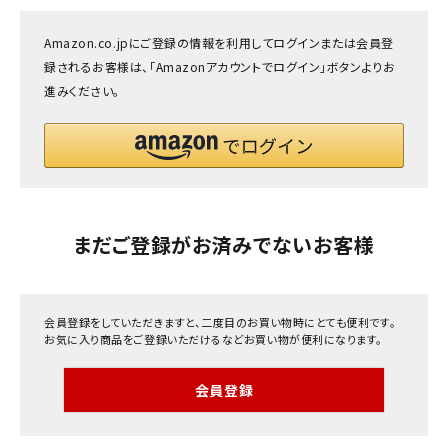
INFORMATION
Amazon.co.jpにご登録の情報を利用してログインまたは会員登
ACCOUNT MENU
録されるお客様は、「Amazonアカウントでログイン」ボタンよりお
ようこそ ゲスト 様
進みください。
meeting_room
person
ログイン
会員登録
まだご登録がお済みでないお客様
会員登録をしていただきますと、二度目のお買い物時にとても便利です。
お気に入り商品をご登録いただけるなどお買い物が便利になります。
会員登録