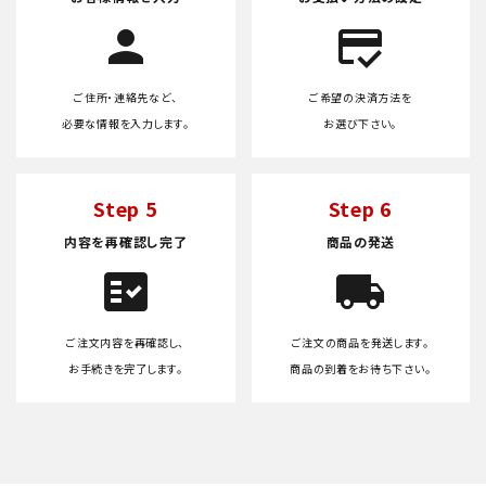
person
credit_score
ご住所・連絡先など、
ご希望の決済方法を
必要な情報を入力します。
お選び下さい。
Step 5
Step 6
内容を再確認し完了
商品の発送
fact_check
local_shipping
ご注文内容を再確認し、
ご注文の商品を発送します。
お手続きを完了します。
商品の到着をお待ち下さい。