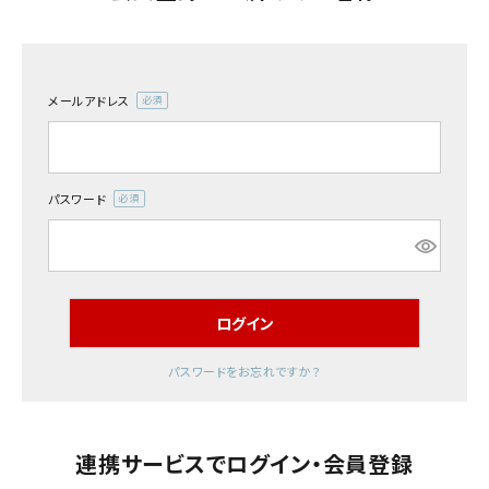
室内錠
メールアドレス
ドアノブの交換
(必
須)
レバーハンドル錠の交換
パスワード
(必
レバーハンドルのみ交換
須)
暗証番号錠
ログイン
防犯対策
パスワードをお忘れですか？
南京錠
認知症対策
連携サービスでログイン・会員登録