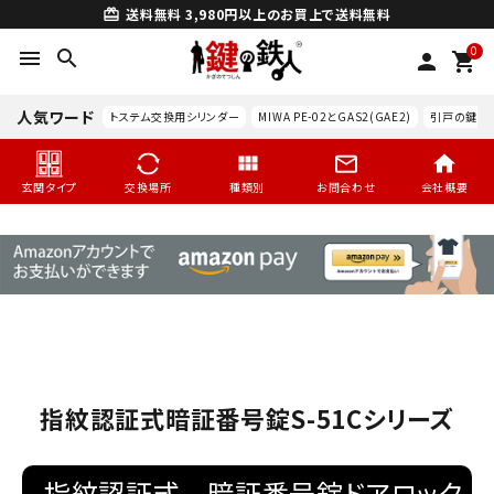
送料無料
3,980円以上のお買上で送料無料
card_giftcard
0
menu
search
person
shopping_cart
人気ワード
トステム交換用シリンダー
MIWA PE-02とGAS2(GAE2)
引戸の鍵交
玄関タイプ
交換場所
種類別
お問合わせ
会社概要
指紋認証式暗証番号錠S-51Cシリーズ
search
指紋認証式 暗証番号錠ドアロック
玄関タイプ