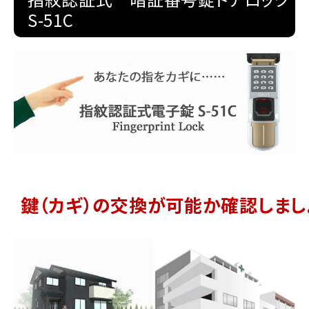
S-51C
室内錠
ドアノブの交換
レバーハンドル錠の交換
レバーハンドルのみ交換
暗証番号錠
鍵（カギ）の交換が可能か確認しまし
防犯対策
南京錠
認知症対策