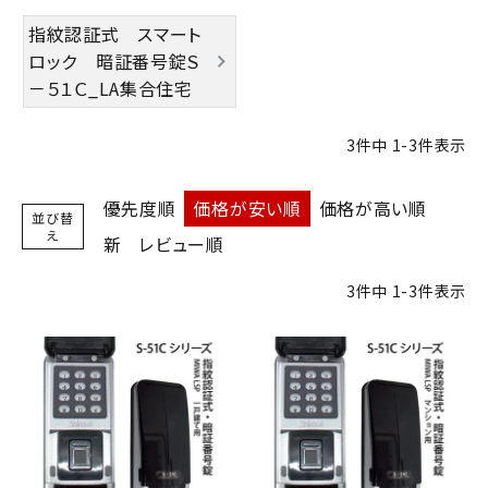
指紋認証式 スマート
ロック 暗証番号錠Ｓ
－５１Ｃ_LA集合住宅
3
件中
1
-
3
件表示
優先度順
価格が安い順
価格が高い順
並び替
え
新
レビュー順
3
件中
1
-
3
件表示