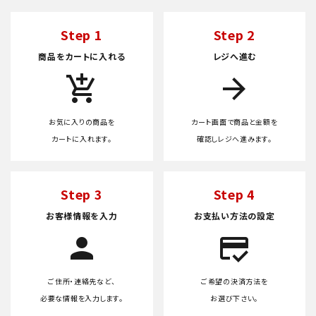
Step 1
Step 2
商品をカートに入れる
レジへ進む
add_shopping_cart
arrow_forward
お気に入りの商品を
カート画面で商品と金額を
カートに入れます。
確認しレジへ進みます。
Step 3
Step 4
お客様情報を入力
お支払い方法の設定
person
credit_score
ご住所・連絡先など、
ご希望の決済方法を
必要な情報を入力します。
お選び下さい。