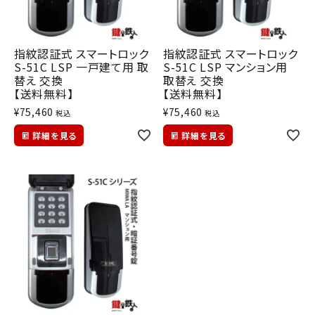
指紋認証式 スマートロック
指紋認証式 スマートロック
S-51C LSP 一戸建て用 取
S-51C LSP マンション用
替え 交換
取替え 交換
【送料無料】
【送料無料】
¥
75,460
¥
75,460
税込
税込
詳細を見る
詳細を見る