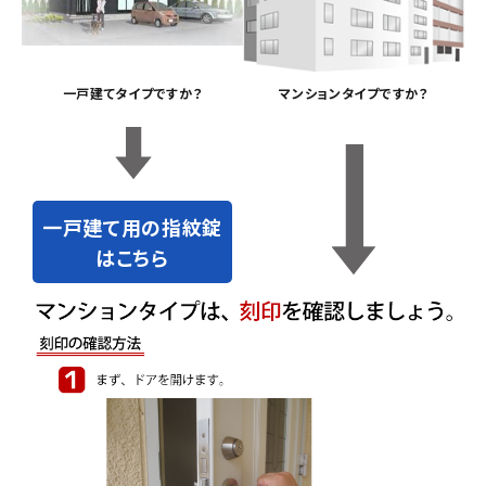
INFORMATION
ACCOUNT MENU
ようこそ ゲスト 様
一戸建てタイプですか？
マンションタイプですか？
meeting_room
person
ログイン
会員登録
一戸建て用の指紋錠
はこちら