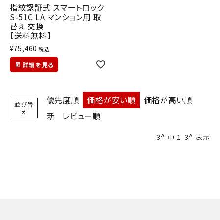
指紋認証式 スマートロック
S-51C LA マンション用 取
替え 交換
【送料無料】
¥
75,460
税込
詳細を見る
優先度順
価格が安い順
価格が高い順
並び替
え
新
レビュー順
3
件中
1
-
3
件表示