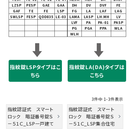
LZSP
PESP
GAE
GAA
DH
DV
DVF
FE
GAF
TE
FE
LSP
FG
LA
LAF
LAG
SWLSP
FESP
QDD835
LE-03
LAMA
LASP
LH.MH
LV
LVF
PA
PA-01
PASP
PG
PGA
PPA
WLA
WLH
指紋錠LSPタイプはこ
指紋錠LA(DA)タイプは
ちら
こちら
3
件中
1
-
3
件表示
指紋認証式 スマート
指紋認証式 スマート
ロック 暗証番号錠Ｓ
ロック 暗証番号錠Ｓ
－５１Ｃ_LSP一戸建て
－５１Ｃ_LSP集合住宅