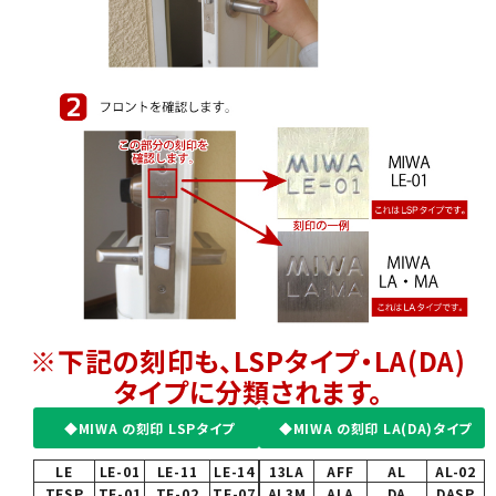
※下記の刻印も、LSPタイプ・LA(DA)
タイプに分類されます。
◆MIWA の刻印 LSPタイプ
◆MIWA の刻印 LA(DA)タイプ
LE
LE-01
LE-11
LE-14
13LA
AFF
AL
AL-02
TESP
TE-01
TE-02
TE-07
AL3M
ALA
DA
DASP