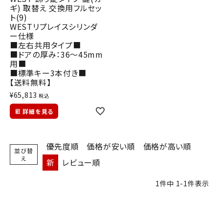
INFORMATION
ギ) 取替え 交換用フルセッ
ト(9)
WESTリプレイスシリンダ
ACCOUNT MENU
ー仕様
ようこそ ゲスト 様
■左右共用タイプ■
■ドアの厚み：36～45mm
用■
meeting_room
person
ログイン
会員登録
■標準キー3本付き■
【送料無料】
¥
65,813
税込
詳細を見る
優先度順
価格が安い順
価格が高い順
並び替
え
新
レビュー順
1
件中
1
-
1
件表示