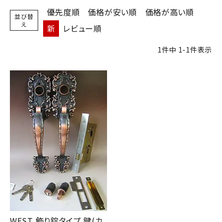
優先度順
価格が安い順
価格が高い順
並び替
室内錠
え
新
レビュー順
ドアノブの交換
1
件中
1
-
1
件表示
レバーハンドル錠の交換
レバーハンドルのみ交換
暗証番号錠
防犯対策
南京錠
認知症対策
WEST 飾り錠タイプ 鍵(カ