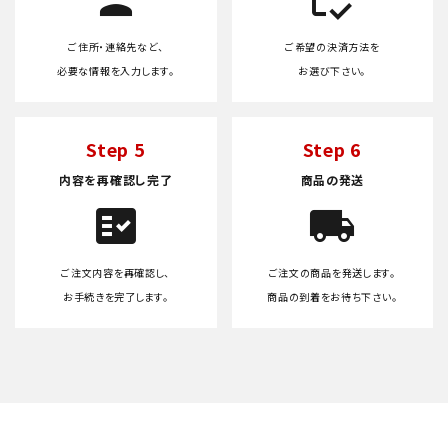
ご住所・連絡先など、
ご希望の決済方法を
必要な情報を入力します。
お選び下さい。
Step 5
Step 6
内容を再確認し完了
商品の発送
fact_check
local_shipping
ご注文内容を再確認し、
ご注文の商品を発送します。
お手続きを完了します。
商品の到着をお待ち下さい。