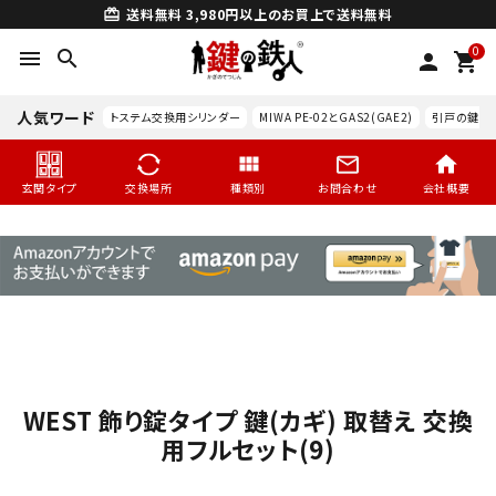
送料無料
3,980円以上のお買上で送料無料
card_giftcard
0
menu
search
person
shopping_cart
人気ワード
トステム交換用シリンダー
MIWA PE-02とGAS2(GAE2)
引戸の鍵交
玄関タイプ
交換場所
種類別
お問合わせ
会社概要
WEST 飾り錠タイプ 鍵(カギ) 取替え 交換
search
用フルセット(9)
玄関タイプ